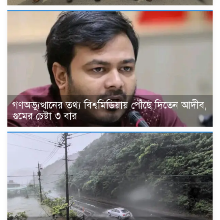
গণঅভ্যুত্থানের তথ্য বিশ্বমিডিয়ায় পৌঁছে দিতেন আদীব,
গুমের চেষ্টা ৩ বার