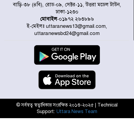
ডিএমপির অভিযানে ২৪ ঘণ্টায় গ্রেপ্তার
বাড়ি-৩৮ (৪বি), রোড-০৯, সেক্টর-১১, উত্তরা মডেল টাউন,
৫০৪, উদ্ধার মাদক-অস্ত্র
ঢাকা-১২৩০
মোবাইল
-০১৯৭২ ২৬৩৮৯৬
ই-মেইলঃ uttaranews13@gmail.com,
সন্দ্বীপের চরে বিপদে পড়া কচ্ছপ উদ্ধার
uttaranewsbd24@gmail.com
সাগরে অবমুক্ত
মাতারবাড়ী পৌঁছে নির্ধারিত কর্মসূচিতে
যোগ দিয়েছেন প্রধানমন্ত্রী
জাতীয় সাংবাদিক সংস্থার পিরোজপুর
জেলা কমিটি অনুমোদন
© সর্বস্বত্ব স্বত্বাধিকার সংরক্ষিত ২০১৩-২০২৫ | Technical
Support:
Uttara News Team
গণঅভ্যুত্থানের তথ্য বিশ্বমিডিয়ায় পৌঁছে
দিতেন আদীব, গুমের চেষ্টা ৩ বার