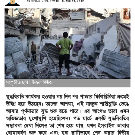
আপডেট টাইম: মঙ্গলবার, ২১ অক্টোবর, ২০২৫
সংগৃহীত ছবি | উত্তরা নিউজ
যুদ্ধবিরতি কার্যকর হওয়ার নয় দিন পর গাজার ফিলিস্তিনিরা ক্রমেই
উদ্বিগ্ন হয়ে উঠছেন। তাদের আশঙ্কা, এই নাজুক শান্তিচুক্তি ভেঙে
আবার পূর্ণমাত্রার যুদ্ধ শুরু হতে পারে। এর আগেও তারা এমন
অভিজ্ঞতার মুখোমুখি হয়েছিলেন। গত মার্চে একটি যুদ্ধবিরতির
সম্ভাবনা দেখা দিলেও তা শেষ হয়ে যায়, যখন ইসরাইল আবার
বোমাবর্ষণ শুরু করে এবং যুদ্ধ স্থায়ীভাবে শেষ করার দ্বিতীয়