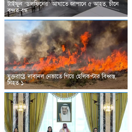
টাইফুন ‘ডলফিনের’ আঘাতে জাপানে ৫ আহত, চীনে
বন্দর বন্ধ
যুক্তরাষ্ট্রে দাবানল নেভাতে গিয়ে হেলিকপ্টার বিধ্বস্ত,
নিহত ১