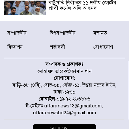
রাষ্ট্রপতি নির্বাচনে ১১ দলীয় জোটের
প্রার্থী কর্নেল অলি আহমদ
ডিএনসিসির সঙ্গে সমন্বয়ে পরিচ্ছন্নতার
সম্পাদকীয়
উপসম্পাদকীয়
মতামত
নতুন উদ্যোগ নিকুঞ্জ-টানপাড়ায়
বিজ্ঞাপন
শর্তাবলী
যোগাযোগ
নবনির্বাচিত কার্যনির্বাহী পরিষদের
উদ্যোগে উত্তরা ১৩ নং সেক্টর-এ
সম্পাদক ও প্রকাশকঃ
পরিষ্কার-পরিচ্ছন্নতা অভিযান
মোহাম্মদ তারেকউজ্জামান খান
যোগাযোগ:
ডিএমপির অভিযানে ২৪ ঘণ্টায় গ্রেপ্তার
বাড়ি-৩৮ (৪বি), রোড-০৯, সেক্টর-১১, উত্তরা মডেল টাউন,
৫০৪, উদ্ধার মাদক-অস্ত্র
ঢাকা-১২৩০
মোবাইল
-০১৯৭২ ২৬৩৮৯৬
ই-মেইলঃ uttaranews13@gmail.com,
সন্দ্বীপের চরে বিপদে পড়া কচ্ছপ উদ্ধার
uttaranewsbd24@gmail.com
সাগরে অবমুক্ত