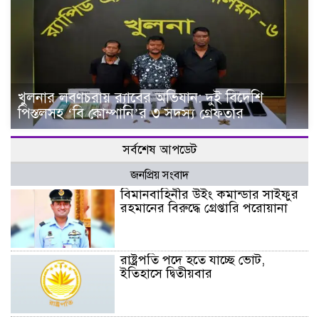
খুলনার লবণচরায় র‍্যাবের অভিযান: দুই বিদেশি
পিস্তলসহ ‘বি কোম্পানি’র ৩ সদস্য গ্রেফতার
সর্বশেষ আপডেট
জনপ্রিয় সংবাদ
বিমানবাহিনীর উইং কমান্ডার সাইফুর
রহমানের বিরুদ্ধে গ্রেপ্তারি পরোয়ানা
রাষ্ট্রপতি পদে হতে যাচ্ছে ভোট,
ইতিহাসে দ্বিতীয়বার