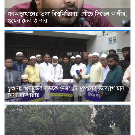
গণঅভ্যুত্থানের তথ্য বিশ্বমিডিয়ায় পৌঁছে দিতেন আদীব,
গুমের চেষ্টা ৩ বার
৫৩ নং ওয়ার্ডের সড়কে নেমপ্লেট স্থাপনের উদ্যোগ চান
মিয়া ব্যাপারীর