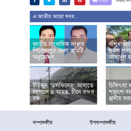
Print
উত্তরা ন
এ জাতীয় আরো খবর..
জাতীয় সাংবাদিক সংস্থার
বাঁশখালীকে
পিরোজপুর জেলা কমিটি
সকল পদক্
অনুমোদন
আসাদুল হ
টাইফুন ‘ডলফিনের’ আঘাতে
চিকিৎসা 
জাপানে ৫ আহত, চীনে বন্দর
শতাংশ বর
বন্ধ
স্থানীয় সরক
সম্পাদকীয়
উপসম্পাদকীয়