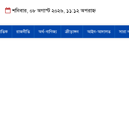
শনিবার, ০৮ অগাস্ট ২০২৬, ১১:১২ অপরাহ্ন
জাতিক
রাজনীতি
অর্থ-বাণিজ্য
ক্রীড়াঙ্গন
আইন-আদালত
সারা 