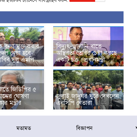
িউজ ইউটিউব চ্যানেলে সাবস্ক্রাইব করুন:
 বন্যা মুক্ত করার
বিদ্যুৎ-জ্বালানি খাতে
ষেপ নেয়া হবে-
অস্থিরতা তৈরির চেষ্টা করছে
াবিব দুলু এমপি
একটি চক্র : প্রধানমন্ত্রী
খাতে জিডিপির ৫
াদ্দের ঘোষণা
জুলাই জাদুঘর ঘুরে দেখলেন
ার মন্ত্রীর
এনসিপি নেতারা
মতামত
বিজ্ঞাপন