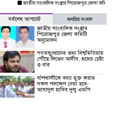
জাতীয় সাংবাদিক সংস্থার পিরোজপুর জেলা কমিটি অনুমোদন
গণঅভ্য
সর্বশেষ আপডেট
জনপ্রিয় সংবাদ
জাতীয় সাংবাদিক সংস্থার
পিরোজপুর জেলা কমিটি
অনুমোদন
গণঅভ্যুত্থানের তথ্য বিশ্বমিডিয়ায়
পৌঁছে দিতেন আদীব, গুমের চেষ্টা
৩ বার
বাঁশখালীকে বন্যা মুক্ত করার
সকল পদক্ষেপ নেয়া হবে-
আসাদুল হাবিব দুলু এমপি
বিদ্যুৎ-জ্বালানি খাতে অস্থিরতা
তৈরির চেষ্টা করছে একটি চক্র :
প্রধানমন্ত্রী
টাইফুন ‘ডলফিনের’ আঘাতে
জাপানে ৫ আহত, চীনে বন্দর বন্ধ