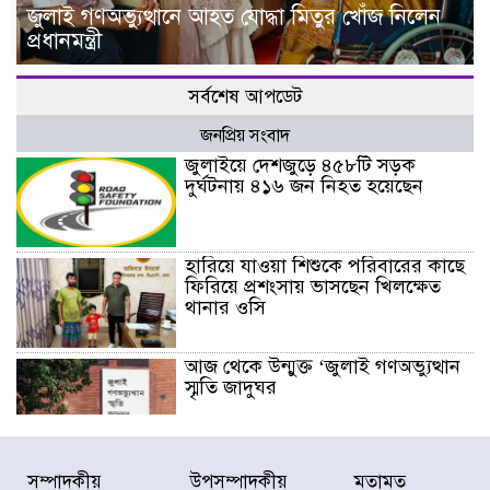
জুলাই গণঅভ্যুত্থানে আহত যোদ্ধা মিতুর খোঁজ নিলেন
প্রধানমন্ত্রী
সর্বশেষ আপডেট
জনপ্রিয় সংবাদ
জুলাইয়ে দেশজুড়ে ৪৫৮টি সড়ক
দুর্ঘটনায় ৪১৬ জন নিহত হয়েছেন
হারিয়ে যাওয়া শিশুকে পরিবারের কাছে
ফিরিয়ে প্রশংসায় ভাসছেন খিলক্ষেত
থানার ওসি
আজ থেকে উন্মুক্ত ‘জুলাই গণঅভ্যুত্থান
স্মৃতি জাদুঘর
রাজধানীর উত্তরা আঞ্চলিক পাসপোর্ট
সম্পাদকীয়
উপসম্পাদকীয়
মতামত
অফিসের সামনে দালাল চক্রের ১৩ জন