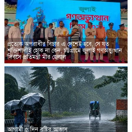
প্রত্যেক অপরাধীর বিচার এ দেশেই হবে, সে যত
শক্তিশালীই হোক না কেন, চট্টগ্রামে জুলাই গণঅভ্যুত্থান
দিবসে প্রতিমন্ত্রী মীর হেলাল
আগামী ৫ দিন বৃষ্টির আভাস