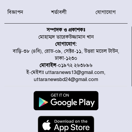
সদস্যকে বিভিন্ন মেয়াদে সাজা প্রদান
করেছে র‌্যাব-১
বিজ্ঞাপন
শর্তাবলী
যোগাযোগ
হরমুজ প্রণালি নিয়ে ওমানের সঙ্গে চুক্তি
চূড়ান্ত পর্যায়ে : ইরান
সম্পাদক ও প্রকাশকঃ
মোহাম্মদ তারেকউজ্জামান খান
যোগাযোগ:
প্রত্যেক অপরাধীর বিচার এ দেশেই
বাড়ি-৩৮ (৪বি), রোড-০৯, সেক্টর-১১, উত্তরা মডেল টাউন,
হবে, সে যত শক্তিশালীই হোক না কেন,
ঢাকা-১২৩০
চট্টগ্রামে জুলাই গণঅভ্যুত্থান দিবসে
প্রতিমন্ত্রী মীর হেলাল
মোবাইল
-০১৯৭২ ২৬৩৮৯৬
ই-মেইলঃ uttaranews13@gmail.com,
আগামী ৫ দিন বৃষ্টির আভাস
uttaranewsbd24@gmail.com
হাসিনার বক্তব্য প্রচারে ভারতের সমর্থন
নেই
জুলাই গণঅভ্যুত্থানে আহত যোদ্ধা