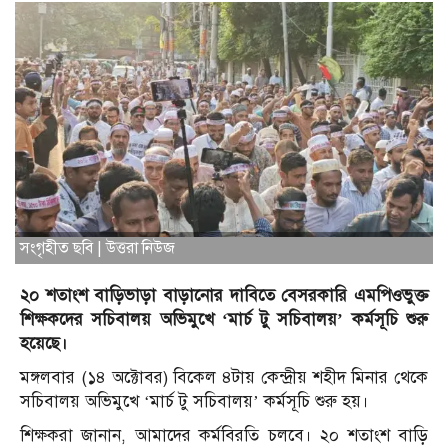
সংগৃহীত ছবি | উত্তরা নিউজ
২০ শতাংশ বাড়িভাড়া বাড়ানোর দাবিতে বেসরকারি এমপিওভুক্ত
শিক্ষকদের সচিবালয় অভিমুখে ‘মার্চ টু সচিবালয়’ কর্মসূচি শুরু
হয়েছে।
মঙ্গলবার (১৪ অক্টোবর) বিকেল ৪টায় কেন্দ্রীয় শহীদ মিনার থেকে
সচিবালয় অভিমুখে ‘মার্চ টু সচিবালয়’ কর্মসূচি শুরু হয়।
শিক্ষকরা জানান, আমাদের কর্মবিরতি চলবে। ২০ শতাংশ বাড়ি