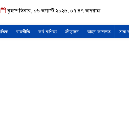
বৃহস্পতিবার, ০৬ অগাস্ট ২০২৬, ০৭:৪৭ অপরাহ্ন
জাতিক
রাজনীতি
অর্থ-বাণিজ্য
ক্রীড়াঙ্গন
আইন-আদালত
সারা 