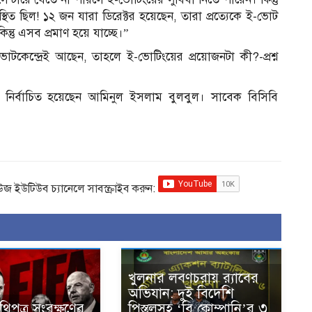
্থিত ছিল! ১২ জন যারা ডিরেক্টর হয়েছেন, তারা প্রত্যেকে ই-ভোট
্তু এসব প্রমাণ হয়ে যাচ্ছে।”
ত ভোটকেন্দ্রেই আছেন, তাহলে ই-ভোটিংয়ের প্রয়োজনটা কী?-প্রশ্ন
পতি নির্বাচিত হয়েছেন আমিনুল ইসলাম বুলবুল। সাবেক বিসিবি
িউজ ইউটিউব চ্যানেলে সাবস্ক্রাইব করুন:
খুলনার লবণচরায় র‍্যাবের
অভিযান: দুই বিদেশি
িপত্র সংরক্ষণের
পিস্তলসহ ‘বি কোম্পানি’র ৩