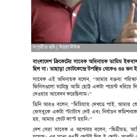
সংগৃহীত ছবি | উত্তরা নিউজ
বাংলাদেশ ক্রিকেটের সাবেক অধিনায়ক তামিম ইকবাল 
ছিল না। তাছাড়া ভোটকেন্দ্রে উপস্থিত থেকেও ৩৪ জন
সাবেক এই অধিনায়ক বলেন, “আমার বক্তব্য পরিস্
জিনিসগুলো ঘটেছেৃ আমি ছোট্ট একটা পয়েন্ট ধরিয়ে 
দেওয়ার আবেদন করেছিলাম।”
তিনি আরও বলেন, “মিডিয়ায় দেখতে পাই, আমার ভো
ফেসবুকে একটা স্ট্যাটাস দেই এবং নির্বাচন কমি
হয়, আমার ভোট কাস্ট হয়নি।”
দেশ সেরা সাবেক এ অপেনার বলেন, “দ্বিতীয়ত, আমি
হয়েছে। এর মধ্যে ৩৪টি ভোটই ছিল ই-ভোট। আপনি সেন্