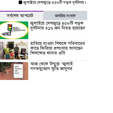
জুলাইয়ে দেশজুড়ে ৪৫৮টি সড়ক দুর্ঘটনায় ৪১৬ জন নিহত হয়েছেন
সর্বশেষ আপডেট
জনপ্রিয় সংবাদ
জুলাইয়ে দেশজুড়ে ৪৫৮টি সড়ক
দুর্ঘটনায় ৪১৬ জন নিহত হয়েছেন
হারিয়ে যাওয়া শিশুকে পরিবারের
কাছে ফিরিয়ে প্রশংসায় ভাসছেন
খিলক্ষেত থানার ওসি
আজ থেকে উন্মুক্ত ‘জুলাই
গণঅভ্যুত্থান স্মৃতি জাদুঘর
রাজধানীর উত্তরা আঞ্চলিক
পাসপোর্ট অফিসের সামনে দালাল
চক্রের ১৩ জন সদস্যকে বিভিন্ন
মেয়াদে সাজা প্রদান করেছে
‌্যাব-১
হরমুজ প্রণালি নিয়ে ওমানের সঙ্গে