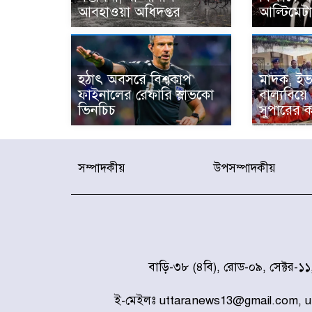
আবহাওয়া অধিদপ্তর
আল্টিমেট
হঠাৎ অবসরে বিশ্বকাপ
মাদক, ইভ
ফাইনালের রেফারি স্লাভকো
বাল্যবিয়ে
ভিনচিচ
সুপারের ক
সম্পাদকীয়
উপসম্পাদকীয়
বাড়ি-৩৮ (৪বি), রোড-০৯, সেক্টর-১
ই-মেইলঃ uttaranews13@gmail.com, 