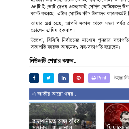
৩৪টি ই-ভোট দেওয় প্রত্যেকেই সেদিন ভোটকেন্দ্রে উপস
কাস্ট করেছে। এটার মোটিভ কী? উনাদের কাজকর্মেই কিন
আমার প্রশ্ন হচ্ছে, আপনি সকাল থেকে সন্ধ্যা পর্যন্
তোলেন তামিম ইকবাল।
উল্লেখ্য, বিসিবি নির্বাচনের মাধ্যেম পুনরায় সভা
সভাপতি ফারুক আহমেদও সহ-সভাপতি হয়েছেন।
নিউজটি শেয়ার করুন..
Print
উত্তরা ন
এ জাতীয় আরো খবর..
রাজধানীতে আজ বৃষ্টির
সম্ভাবনা, যা জানাল
ফিফাকে নথ