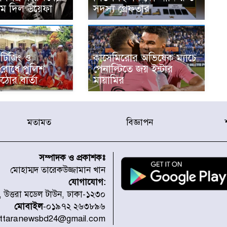
াম দিল উয়েফা
সদস্য গ্রেফতার
টিজিং ও
কাসেমিরোর অভিষেক ম্যাচে
 রোধে পুলিশ
পেনাল্টিতে জয় ইন্টার
ঠোর বার্তা
মায়ামির
মতামত
বিজ্ঞাপন
সম্পাদক ও প্রকাশকঃ
মোহাম্মদ তারেকউজ্জামান খান
যোগাযোগ:
১, উত্তরা মডেল টাউন, ঢাকা-১২৩০
মোবাইল
-০১৯৭২ ২৬৩৮৯৬
uttaranewsbd24@gmail.com