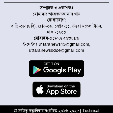
৫৩ নং ওয়ার্ডের সড়কে নেমপ্লেট
স্থাপনের উদ্যোগ চান মিয়া ব্যাপারীর
সম্পাদক ও প্রকাশকঃ
মোহাম্মদ তারেকউজ্জামান খান
যোগাযোগ:
৭ জেলায় ঝোড়ো হাওয়াসহ বজ্রবৃষ্টির
বাড়ি-৩৮ (৪বি), রোড-০৯, সেক্টর-১১, উত্তরা মডেল টাউন,
শঙ্কা
ঢাকা-১২৩০
মোবাইল
-০১৯৭২ ২৬৩৮৯৬
ই-মেইলঃ uttaranews13@gmail.com,
বগুড়া ও সিলেটে সড়ক দুর্ঘটনায় নিহত
uttaranewsbd24@gmail.com
১৫
জুলাইয়ে দেশজুড়ে ৪৫৮টি সড়ক
দুর্ঘটনায় ৪১৬ জন নিহত হয়েছেন
হারিয়ে যাওয়া শিশুকে পরিবারের কাছে
ফিরিয়ে প্রশংসায় ভাসছেন খিলক্ষেত
থানার ওসি
© সর্বস্বত্ব স্বত্বাধিকার সংরক্ষিত ২০১৩-২০২৫ | Technical