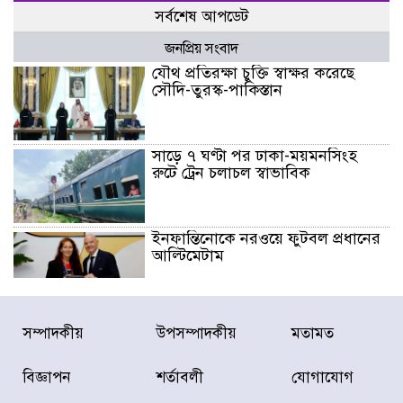
সর্বশেষ আপডেট
জনপ্রিয় সংবাদ
যৌথ প্রতিরক্ষা চুক্তি স্বাক্ষর করেছে
সৌদি-তুরস্ক-পাকিস্তান
সাড়ে ৭ ঘণ্টা পর ঢাকা-ময়মনসিংহ
রুটে ট্রেন চলাচল স্বাভাবিক
ইনফান্তিনোকে নরওয়ে ফুটবল প্রধানের
আল্টিমেটাম
দেশে ভারি বৃষ্টির সতর্কবার্তা, ১০
সম্পাদকীয়
উপসম্পাদকীয়
মতামত
জেলায় বন্যার পূর্বাভাস
বিজ্ঞাপন
শর্তাবলী
যোগাযোগ