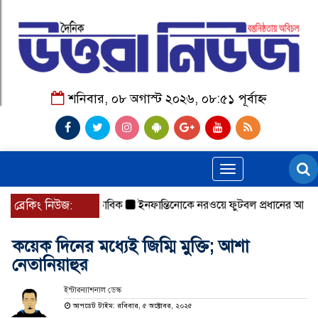
শনিবার, ০৮ অগাস্ট ২০২৬, ০৮:৫১ পূর্বাহ্ন
Toggle
navigation
ে ট্রেন চলাচল স্বাভাবিক
ব্রেকিং নিউজ:
ইনফান্তিনোকে নরওয়ে ফুটবল প্রধানের আল্টিমেট
কয়েক দিনের মধ্যেই জিম্মি মুক্তি; আশা
নেতানিয়াহুর
ইন্টারন্যাশনাল ডেস্ক
আপডেট টাইম: রবিবার, ৫ অক্টোবর, ২০২৫