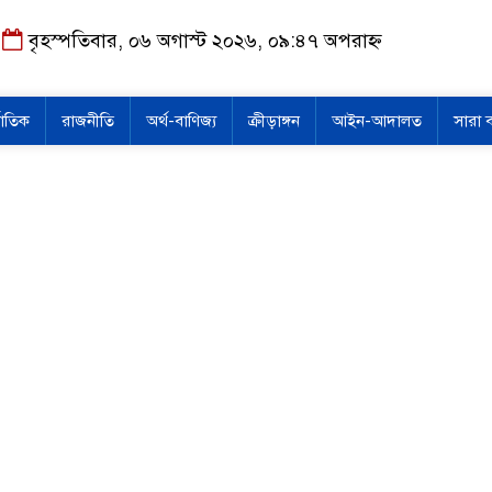
বৃহস্পতিবার, ০৬ অগাস্ট ২০২৬, ০৯:৪৭ অপরাহ্ন
জাতিক
রাজনীতি
অর্থ-বাণিজ্য
ক্রীড়াঙ্গন
আইন-আদালত
সারা 