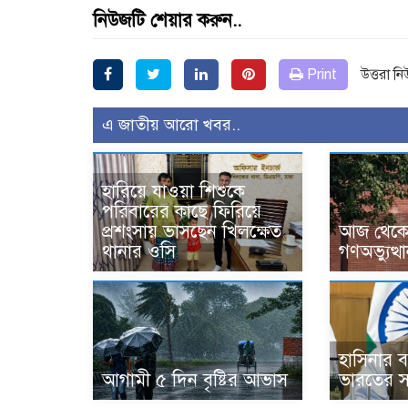
নিউজটি শেয়ার করুন..
Print
উত্তরা ন
এ জাতীয় আরো খবর..
হারিয়ে যাওয়া শিশুকে
পরিবারের কাছে ফিরিয়ে
প্রশংসায় ভাসছেন খিলক্ষেত
আজ থেকে উ
থানার ওসি
গণঅভ্যুত্থ
হাসিনার বক
আগামী ৫ দিন বৃষ্টির আভাস
ভারতের স