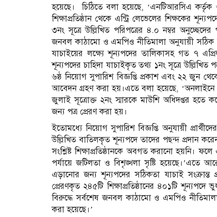
হয়েছে। চিঠিতে বলা হয়েছে, ‘এনটিআরসিএ কর্তৃক ৬ষ্ঠ 
শিক্ষাপ্রতিষ্ঠান থেকে এন্ট্রি লেভেলের শিক্ষকের শূ
৩নং সূত্রে উল্লিখিত পরিপত্রের ৪.০ নম্বর অনুচ্ছেদের প
জনবল কাঠামো ও এমপিও নীতিমালা অনুযায়ী সঠিক আছে
যাচাইয়ের লক্ষ্যে শূন্যপদের তালিকাসহ গত ৭ এপ্রিল
শূন্যপদের চাহিদা যাচাইকৃত তথ্য ১নং সূত্রে উল্লিখিত 
৬ষ্ঠ নিয়োগ সুপারিশ বিজ্ঞপ্তি প্রকাশ এবং ২২ জুন থেক
আবেদন গ্রহণ করা হয়।এতে বলা হয়েছে, ‘অনলাইনে আবে
জুলাই সূত্রোক্ত ২নং স্মারকে মাউশি অধিদপ্তর হতে কল
জন্য পত্র প্রেরণ করা হয়।
ইতোমধ্যে নিয়োগ সুপারিশ বিজ্ঞপ্তি অনুযায়ী প্রার্
উল্লিখিত বাতিলকৃত শূন্যপদে তাদের পছন্দ প্রদান করে
সংশ্লিষ্ট শিক্ষাপ্রতিষ্ঠানকে অবগত করানো হয়নি। ফলে 
পর্যায়ে জটিলতা ও বিশৃঙ্খলা সৃষ্টি হয়েছে।’এতে
এড়ানোর জন্য শূন্যপদের সঠিকতা যাচাই সংক্রান্ত প্
প্রেরণকৃত ২৪৫টি শিক্ষাপ্রতিষ্ঠানের ৪০১টি শূন্যপদে ভ
বিরুদ্ধে সর্বশেষ জনবল কাঠামো ও এমপিও নীতিমালা অন
করা হয়েছে।’