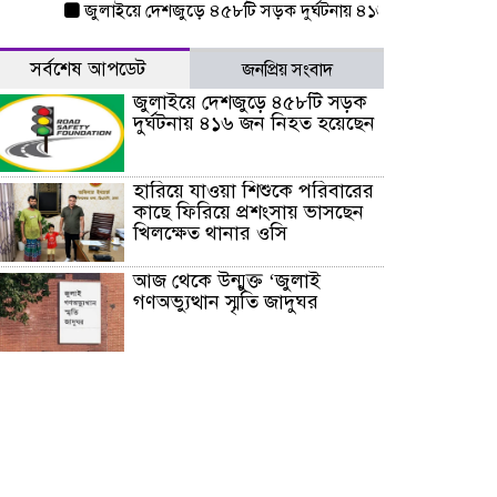
জুলাইয়ে দেশজুড়ে ৪৫৮টি সড়ক দুর্ঘটনায় ৪১৬ জন নিহত হয়েছেন
সর্বশেষ আপডেট
জনপ্রিয় সংবাদ
জুলাইয়ে দেশজুড়ে ৪৫৮টি সড়ক
দুর্ঘটনায় ৪১৬ জন নিহত হয়েছেন
হারিয়ে যাওয়া শিশুকে পরিবারের
কাছে ফিরিয়ে প্রশংসায় ভাসছেন
খিলক্ষেত থানার ওসি
আজ থেকে উন্মুক্ত ‘জুলাই
গণঅভ্যুত্থান স্মৃতি জাদুঘর
রাজধানীর উত্তরা আঞ্চলিক
পাসপোর্ট অফিসের সামনে দালাল
চক্রের ১৩ জন সদস্যকে বিভিন্ন
মেয়াদে সাজা প্রদান করেছে
‌্যাব-১
হরমুজ প্রণালি নিয়ে ওমানের সঙ্গে