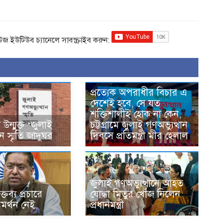
িউজ ইউটিউব চ্যানেলে সাবস্ক্রাইব করুন:
প্রত্যেক অপরাধীর বিচার এ
দেশেই হবে, সে যত
শক্তিশালীই হোক না কেন,
ন্মুক্ত ‘জুলাই
চট্টগ্রামে জুলাই গণঅভ্যুত্থান
ান স্মৃতি জাদুঘর
দিবসে প্রতিমন্ত্রী মীর হেলাল
জুলাই গণঅভ্যুত্থানে আহত
্তব্য প্রচারে
যোদ্ধা মিতুর খোঁজ নিলেন
মর্থন নেই
প্রধানমন্ত্রী