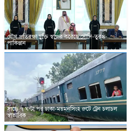
যৌথ প্রতিরক্ষা চুক্তি স্বাক্ষর করেছে সৌদি-তুরস্ক-
পাকিস্তান
সাড়ে ৭ ঘণ্টা পর ঢাকা-ময়মনসিংহ রুটে ট্রেন চলাচল
স্বাভাবিক