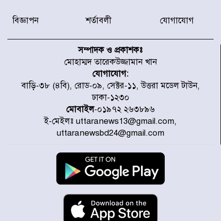
বিজ্ঞাপন
শর্তাবলী
যোগাযোগ
৫৩ নং ওয়ার্ডের সড়কে নেমপ্লেট
স্থাপনের উদ্যোগ চান মিয়া ব্যাপারীর
সম্পাদক ও প্রকাশকঃ
মোহাম্মদ তারেকউজ্জামান খান
যোগাযোগ:
৭ জেলায় ঝোড়ো হাওয়াসহ বজ্রবৃষ্টির
বাড়ি-৩৮ (৪বি), রোড-০৯, সেক্টর-১১, উত্তরা মডেল টাউন,
শঙ্কা
ঢাকা-১২৩০
মোবাইল
-০১৯৭২ ২৬৩৮৯৬
ই-মেইলঃ uttaranews13@gmail.com,
বগুড়া ও সিলেটে সড়ক দুর্ঘটনায় নিহত
uttaranewsbd24@gmail.com
১৫
জুলাইয়ে দেশজুড়ে ৪৫৮টি সড়ক
দুর্ঘটনায় ৪১৬ জন নিহত হয়েছেন
হারিয়ে যাওয়া শিশুকে পরিবারের কাছে