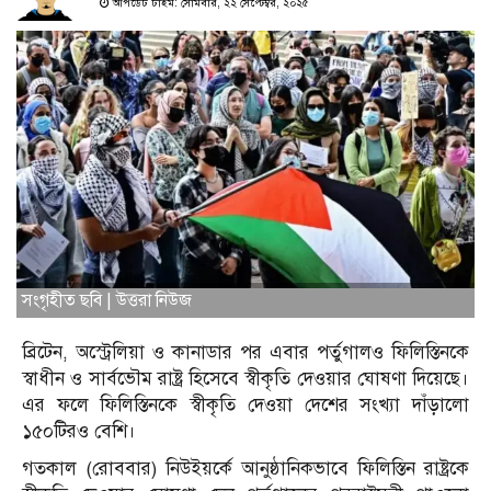
আপডেট টাইম: সোমবার, ২২ সেপ্টেম্বর, ২০২৫
সংগৃহীত ছবি | উত্তরা নিউজ
ব্রিটেন, অস্ট্রেলিয়া ও কানাডার পর এবার পর্তুগালও ফিলিস্তিনকে
স্বাধীন ও সার্বভৌম রাষ্ট্র হিসেবে স্বীকৃতি দেওয়ার ঘোষণা দিয়েছে।
এর ফলে ফিলিস্তিনকে স্বীকৃতি দেওয়া দেশের সংখ্যা দাঁড়ালো
১৫০টিরও বেশি।
গতকাল (রোববার) নিউইয়র্কে আনুষ্ঠানিকভাবে ফিলিস্তিন রাষ্ট্রকে