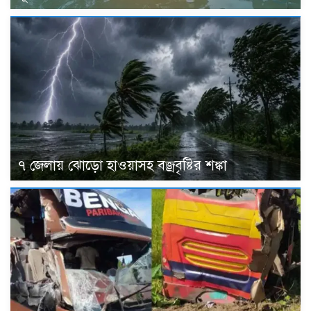
৭ জেলায় ঝোড়ো হাওয়াসহ বজ্রবৃষ্টির শঙ্কা