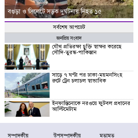
বগুড়া ও সিলেটে সড়ক দুর্ঘটনায় নিহত ১৫
সর্বশেষ আপডেট
জনপ্রিয় সংবাদ
যৌথ প্রতিরক্ষা চুক্তি স্বাক্ষর করেছে
সৌদি-তুরস্ক-পাকিস্তান
সাড়ে ৭ ঘণ্টা পর ঢাকা-ময়মনসিংহ
রুটে ট্রেন চলাচল স্বাভাবিক
ইনফান্তিনোকে নরওয়ে ফুটবল প্রধানের
আল্টিমেটাম
দেশে ভারি বৃষ্টির সতর্কবার্তা, ১০
সম্পাদকীয়
উপসম্পাদকীয়
মতামত
জেলায় বন্যার পূর্বাভাস