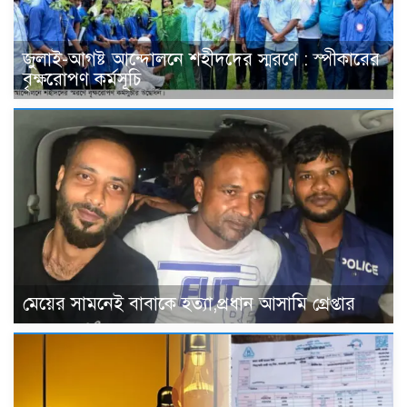
জুলাই-আগষ্ট আন্দোলনে শহীদদের স্মরণে : স্পীকারের
বৃক্ষরোপণ কর্মসূচি
মেয়ের সামনেই বাবাকে হত্যা,প্রধান আসামি গ্রেপ্তার