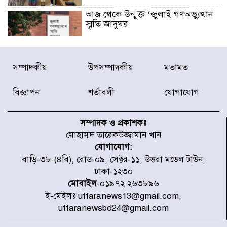
আজ থেকে উন্মুক্ত ‘জুলাই গণঅভ্যুত্থান
স্মৃতি জাদুঘর
রাজধানীর উত্তরা আঞ্চলিক পাসপোর্ট
সম্পাদকীয়
উপসম্পাদকীয়
মতামত
অফিসের সামনে দালাল চক্রের ১৩ জন
সদস্যকে বিভিন্ন মেয়াদে সাজা প্রদান
করেছে র‌্যাব-১
বিজ্ঞাপন
শর্তাবলী
যোগাযোগ
হরমুজ প্রণালি নিয়ে ওমানের সঙ্গে চুক্তি
চূড়ান্ত পর্যায়ে : ইরান
সম্পাদক ও প্রকাশকঃ
মোহাম্মদ তারেকউজ্জামান খান
যোগাযোগ:
প্রত্যেক অপরাধীর বিচার এ দেশেই
বাড়ি-৩৮ (৪বি), রোড-০৯, সেক্টর-১১, উত্তরা মডেল টাউন,
হবে, সে যত শক্তিশালীই হোক না কেন,
ঢাকা-১২৩০
চট্টগ্রামে জুলাই গণঅভ্যুত্থান দিবসে
প্রতিমন্ত্রী মীর হেলাল
মোবাইল
-০১৯৭২ ২৬৩৮৯৬
ই-মেইলঃ uttaranews13@gmail.com,
আগামী ৫ দিন বৃষ্টির আভাস
uttaranewsbd24@gmail.com