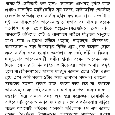
পাসপোর্ট ডেলিভারি শুরু হলেও আবেদন গ্রহণসহ পূর্ণাঙ্গ কাজ
এখনও স্বাভাবিক হয়নি।অফিস সূত্র বলছে, অটোমেটিক ভোল্টেজ
রেগুলেটর ক্ষতিগ্রস্ত হয়ে সার্ভার হঠাৎ বন্ধ হয়ে যায়। এতে টানা
দুই দিন পাসপোর্টের আবেদন ও ডেলিভারি বন্ধ থাকায় কয়েক
শতাধিক মানুষ ভোগান্তিতে পড়েছেন।সরেজমিনে দেখা যায়,
পাসপোর্ট অফিসের গেট ও আশপাশে লাইনে দাঁড়ানো মানুষের
মধ্যে ক্ষোভ ও হতাশা ছড়িয়ে পড়েছে। দামুড়হুদা, জীবননগর,
আলমডাঙ্গা ও সদর উপজেলার বিভিন্ন গ্রাম থেকে অনেকে ভোরে
এসে সার্ভার সচল হওয়ার অপেক্ষায় অনেকেই দাঁড়িয়ে ছিলেন।
দামুড়হুদার আবেদনকারী স্বাধীন হাসান বলেন, আবেদন জমা
দিতে এসে সারাটা দিন লাইনে কাটাতে হয়। আজ আবার কিছুই
হলো না।জীবননগরের শাকিল মাহমুদ জানান, ভোর ৬টায় রওনা
হয়ে এসে দেখি সকাল ৯টার দিকে আনসার সদস্যরা বলছেন—
সার্ভারের সমস্যা থাকায় আজ কোনো কাজ হবে না, কালকে
আসতে হবে।অনেকেই সমাধানের আশায় অপেক্ষা করেও কাজ না
হওয়ায় ফিরে যান।এ সময় ক্ষুব্ধ হয়ে কয়েকজন সেবাগ্রহীতা
বাইরে দায়িত্বরত আনসার সদস্যদের সঙ্গে বাক-বিতণ্ডায় জড়িয়ে
পড়েন।পাসপোর্ট অফিসের সহকারী পরিচালক এস এম জাকির
বলেন, বৈদ্যুতিক ট্রান্সফরমার বিস্ফোরণে সার্ভারের যন্ত্রাংশ