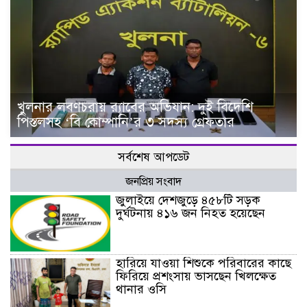
খুলনার লবণচরায় র‍্যাবের অভিযান: দুই বিদেশি
পিস্তলসহ ‘বি কোম্পানি’র ৩ সদস্য গ্রেফতার
সর্বশেষ আপডেট
জনপ্রিয় সংবাদ
জুলাইয়ে দেশজুড়ে ৪৫৮টি সড়ক
দুর্ঘটনায় ৪১৬ জন নিহত হয়েছেন
হারিয়ে যাওয়া শিশুকে পরিবারের কাছে
ফিরিয়ে প্রশংসায় ভাসছেন খিলক্ষেত
থানার ওসি