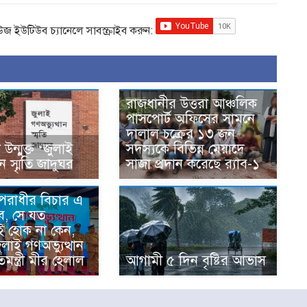
িউজ ইউটিউব চ্যানেলে সাবস্ক্রাইব করুন:
রাজধানীর উত্তরা আঞ্চলিক
পাসপোর্ট অফিসের সামনে
দালাল চক্রের ১৩ জন
ন্মুক্ত ‘জুলাই
সদস্যকে বিভিন্ন মেয়াদে
ান স্মৃতি জাদুঘর
সাজা প্রদান করেছে র‌্যাব-১
অপরাধীর বিচার এ
ে, সে যত
ই হোক না কেন,
জুলাই গণঅভ্যুত্থান
িমন্ত্রী মীর হেলাল
আগামী ৫ দিন বৃষ্টির আভাস