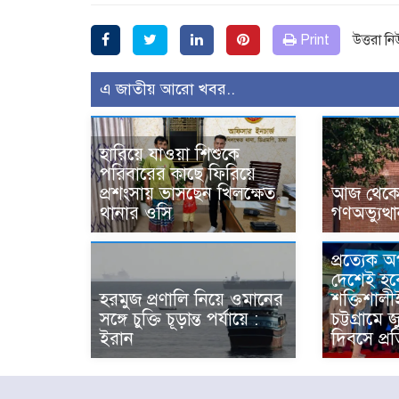
Print
উত্তরা ন
এ জাতীয় আরো খবর..
হারিয়ে যাওয়া শিশুকে
পরিবারের কাছে ফিরিয়ে
প্রশংসায় ভাসছেন খিলক্ষেত
আজ থেকে উ
থানার ওসি
গণঅভ্যুত্থ
প্রত্যেক 
দেশেই হব
হরমুজ প্রণালি নিয়ে ওমানের
শক্তিশালী
সঙ্গে চুক্তি চূড়ান্ত পর্যায়ে :
চট্টগ্রামে 
ইরান
দিবসে প্রত