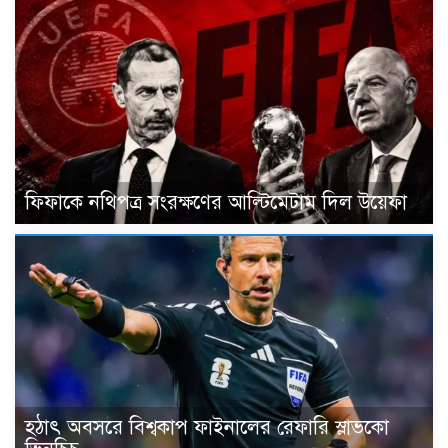
ফিফাকে নথিপত্র সংরক্ষণের আল্টিমেটাম দিল উয়েফা
হঠাৎ অবসরে বিশ্বকাপ ফাইনালের রেফারি স্লাভকো