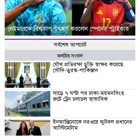
নেইমারকে বিশ্বকাপ উৎসর্গ করলেন স্পেনের স্ট্রাইকার
সর্বশেষ আপডেট
জনপ্রিয় সংবাদ
যৌথ প্রতিরক্ষা চুক্তি স্বাক্ষর করেছে
সৌদি-তুরস্ক-পাকিস্তান
সাড়ে ৭ ঘণ্টা পর ঢাকা-ময়মনসিংহ
রুটে ট্রেন চলাচল স্বাভাবিক
ইনফান্তিনোকে নরওয়ে ফুটবল প্রধানের
আল্টিমেটাম