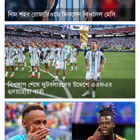
নিজ শহর রোজারিওতে ফিরলেন লিওনেল মেসি
বিশ্বকাপ শেষে ফুটবলারদের উদ্দেশে এএফএর
হৃদয়ছোঁয়া বার্তা