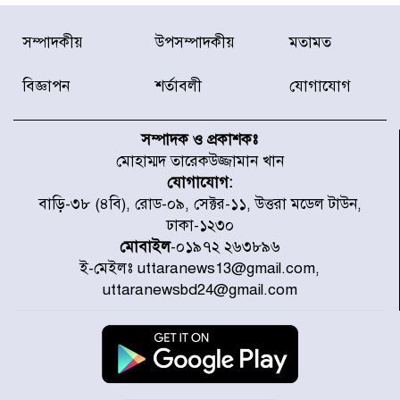
দেশে ভারি বৃষ্টির সতর্কবার্তা, ১০
সম্পাদকীয়
উপসম্পাদকীয়
মতামত
জেলায় বন্যার পূর্বাভাস
বিজ্ঞাপন
শর্তাবলী
যোগাযোগ
৫৩ নং ওয়ার্ডের সড়কে নেমপ্লেট
স্থাপনের উদ্যোগ চান মিয়া ব্যাপারীর
সম্পাদক ও প্রকাশকঃ
মোহাম্মদ তারেকউজ্জামান খান
যোগাযোগ:
৭ জেলায় ঝোড়ো হাওয়াসহ বজ্রবৃষ্টির
বাড়ি-৩৮ (৪বি), রোড-০৯, সেক্টর-১১, উত্তরা মডেল টাউন,
শঙ্কা
ঢাকা-১২৩০
মোবাইল
-০১৯৭২ ২৬৩৮৯৬
ই-মেইলঃ uttaranews13@gmail.com,
বগুড়া ও সিলেটে সড়ক দুর্ঘটনায় নিহত
uttaranewsbd24@gmail.com
১৫
জুলাইয়ে দেশজুড়ে ৪৫৮টি সড়ক
দুর্ঘটনায় ৪১৬ জন নিহত হয়েছেন