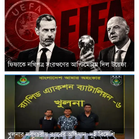
ফিফাকে নথিপত্র সংরক্ষণের আল্টিমেটাম দিল উয়েফা
খুলনার লবণচরায় র‍্যাবের অভিযান: দুই বিদেশি