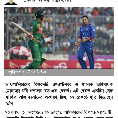
আপডেট টাইম: বুধবার, ৩ সেপ্টেম্বর, ২০২৫
সংগৃহীত ছবি | উত্তরা নিউজ
আফগানিস্তানের কিংবদন্তি অলরাউন্ডার ও সাবেক অধিনায়ক
মোহাম্মদ নবি গড়লেন বড় এক রেকর্ড। এই রেকর্ড এতদিন স্রেফ
সাকিব আল হাসানের একারই ছিল, সে রেকর্ডে হাত দিয়েছেন
তিনি।
মঙ্গলবার (২ সেপ্টেম্বর) শারজাহতে পাকিস্তানের বিপক্ষে ম্যাচে টি-