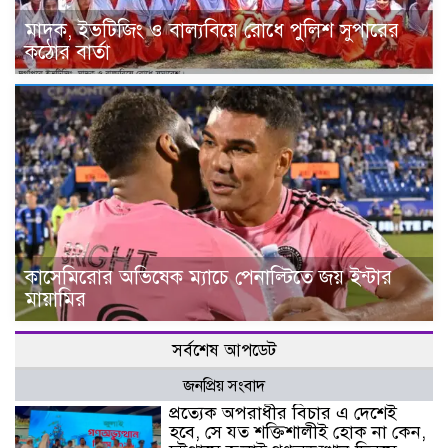
মাদক, ইভটিজিং ও বাল্যবিয়ে রোধে পুলিশ সুপারের
কঠোর বার্তা
কাসেমিরোর অভিষেক ম্যাচে পেনাল্টিতে জয় ইন্টার
মায়ামির
সর্বশেষ আপডেট
জনপ্রিয় সংবাদ
প্রত্যেক অপরাধীর বিচার এ দেশেই
হবে, সে যত শক্তিশালীই হোক না কেন,