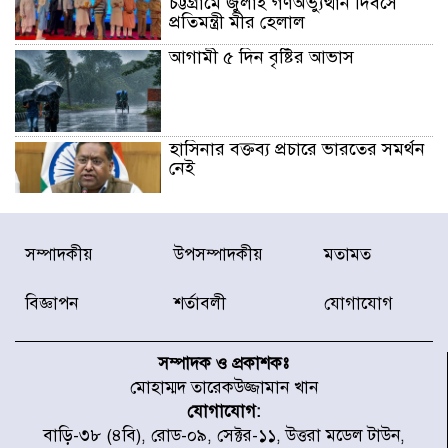
চট্টগ্রামে জুলাই গণঅভ্যুত্থান দিবসে
প্রতিমন্ত্রী মীর হেলাল
আগামী ৫ দিন বৃষ্টির আভাস
হাসিনার বক্তব্য প্রচারে ভারতের সমর্থন
নেই
জুলাই গণঅভ্যুত্থানে আহত যোদ্ধা
সম্পাদকীয়
উপসম্পাদকীয়
মতামত
মিতুর খোঁজ নিলেন প্রধানমন্ত্রী
বিজ্ঞাপন
শর্তাবলী
যোগাযোগ
উত্তরায় জুলাই গণঅভ্যুত্থানের ৯২
শহীদের তালিকা প্রকাশ করল JRA
সম্পাদক ও প্রকাশকঃ
মোহাম্মদ তারেকউজ্জামান খান
যোগাযোগ:
জুলাই গণঅভ্যুত্থানে উত্তরায় সর্বকনিষ্ঠ
বাড়ি-৩৮ (৪বি), রোড-০৯, সেক্টর-১১, উত্তরা মডেল টাউন,
শহীদ জাবির ইব্রাহীম: এক শিশুর রক্তে