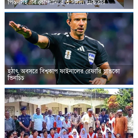
পিস্তলসহ ‘বি কোম্পানি’র ৩ সদস্য গ্রেফতার
হঠাৎ অবসরে বিশ্বকাপ ফাইনালের রেফারি স্লাভকো
ভিনচিচ