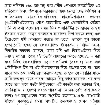
আজ শনিবার (৩০ আগস্ট) রাজধানীর গুলশানে আন্তর্জাতিক গুম
প্রতিরোধ দিবস উপলক্ষে সরকারের গুমসংক্রান্ত তদন্ত কমিশন ও
জাতিসংঘের মানবাধিকারবিষয়ক হাইকমিশনারের দপ্তরের
(ওএইচসিএইচআর) যৌথ আয়োজিত এক গোলটেবিল বৈঠকে
তিনি এ কথা বলেন।এ সময় চিফ প্রসিকিউটর মোহাম্মদ তাজুল
ইসলাম বলেন, ‘নতুন বাস্তবতায় আমাদের চিন্তা করতে হচ্ছে, এই
চিন্তাগুলো যদি আমাদের করতে না হতো, তাহলে খুব ভালো
হতো।সেটা হচ্ছে যে ফেব্রুয়ারিতে ইলেকশন (নির্বাচন) হবে,
নির্বাচিত সরকার আসবে, তারা যদি এই বিচারপ্রক্রিয়া নিয়ে
অগ্রসর না হয়। কেন এই চিন্তাটা আমাদের করতে হচ্ছে?…আমরা
ধরে নিচ্ছি ফেব্রুয়ারিতে নতুন গভর্নমেন্ট (সরকার) এলে এই
প্রসিকিউশন টিম বা এই বিচারব্যবস্থা নিয়ে অগ্রসর হবে না। তার
মানে আমাকে একটা রাশ করতে হচ্ছে, তাহলে ফেব্রুয়ারির মাঝে
আমি কত দূর যেতে পারব। তাহলে কিছু কাজ আমাকে শেষ করে
যেতে হবে।ফলে যতটা নিখুঁতভাবে এই কাজটা করা দরকার ছিল,
তা কিন্তু আমি হয়তো করতে পারব না। অনেক বেশি রাশ করতে
হচ্ছে।’গণ-অভ্যুত্থানের সময় সংঘটিত হত্যাকাণ্ড এবং আওয়ামী
লীগের সরকারের সময় সংঘটিত গুম-খুনসহ যেসব ঘটনায়