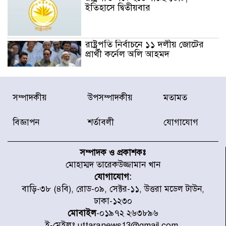
ইতিহাসে দ্বিতীয়বার
রাষ্ট্রপতি নির্বাচনে ১১ দলীয় জোটের
প্রার্থী কর্নেল অলি আহমদ
ডিএনসিসির সঙ্গে সমন্বয়ে পরিচ্ছন্নতার
সম্পাদকীয়
উপসম্পাদকীয়
মতামত
নতুন উদ্যোগ নিকুঞ্জ-টানপাড়ায়
বিজ্ঞাপন
শর্তাবলী
যোগাযোগ
নবনির্বাচিত কার্যনির্বাহী পরিষদের
উদ্যোগে উত্তরা ১৩ নং সেক্টর-এ
সম্পাদক ও প্রকাশকঃ
পরিষ্কার-পরিচ্ছন্নতা অভিযান
মোহাম্মদ তারেকউজ্জামান খান
যোগাযোগ:
ডিএমপির অভিযানে ২৪ ঘণ্টায় গ্রেপ্তার
বাড়ি-৩৮ (৪বি), রোড-০৯, সেক্টর-১১, উত্তরা মডেল টাউন,
৫০৪, উদ্ধার মাদক-অস্ত্র
ঢাকা-১২৩০
মোবাইল
-০১৯৭২ ২৬৩৮৯৬
ই-মেইলঃ uttaranews13@gmail.com,