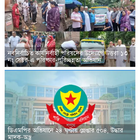
নবনির্বাচিত কার্যনির্বাহী পরিষদের উদ্যোগে উত্তরা ১৩
নং সেক্টর-এ পরিষ্কার-পরিচ্ছন্নতা অভিযান
ডিএমপির অভিযানে ২৪ ঘণ্টায় গ্রেপ্তার ৫০৪, উদ্ধার
মাদক-অস্ত্র