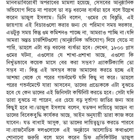
মানবতাবিরোধী অপরাধের মামলা হয়েছে, সেসবের আনুষ্ঠানিক
অভিযোগ দিতে না পারলে তা বড় ধরনের ব্যর্থতা হবে বলে উল্লেখ
করেন তাজুল ইসলাম। তিনি বলেন, ‘গুমের যে বিস্তৃতি, এই
জায়গায় এই বিচারগুলো করার জন্য যে পরিমাণ সময় দরকার,
এতটুকু সময় কিন্তু গুম কমিশনও পাচ্ছে না, আমরাও পাচ্ছি না।যদি
আমরা অন্তত চার্জশিটগুলো (আনুষ্ঠানিক অভিযোগ) দিয়ে যেতে না
পারি, তাহলে এটা বড় ধরনের ব্যর্থতা হবে। দেখেন, ১৮০০ প্লাস
গুমের ঘটনা, এগুলোর যে শাখা-প্রশাখা আছে, এগুলো কি
নিখুঁতভাবে কয়েক মাসে বের করা সম্ভব? প্র্যাকটিক্যালি তো
সম্ভব না। কিন্তু এই অসম্ভব কাজ আমাদের করতে হচ্ছে এই
আশঙ্কা থেকে যে পরের গভর্নমেন্ট যদি কিছু না করে। তাহলে
পরের গভর্নমেন্টে যারা আসবেন, তাদের প্রত্যেককে এটা বুঝতে
হবে যে কেন তাদের এই জিনিসটা কন্টিনিউ করতে হবে। সেটা যদি
তারা বুঝতে না পারেন, এর চেয়ে বড় দুর্ভাগ্য জাতির জন্য আর
কিছুই হবে না।তাজুল ইসলাম বলেন, যতক্ষণ দায়িত্বে আছেন বা
তাদের বিবেকবুদ্ধি কার্যকর আছে, আইন অনুযায়ী তারা কাজ করে
যাবেন। যত বাধাই আসুক, তা তাদের দায়িত্বচ্যুত করতে পারবে
না।রাজনৈতিক দলগুলোকে এই অনুষ্ঠানে আলোচিত কথাগুলো
শোনানো জরুরি বলে মনে করেন চিফ প্রসিকিউটর তাজুল