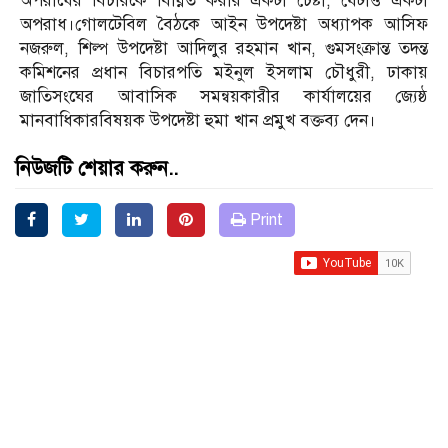
অপরাধের বিচারকে বিঘ্নিত করার একটা চেষ্টা, যেটাও একটা
অপরাধ।গোলটেবিল বৈঠকে আইন উপদেষ্টা অধ্যাপক আসিফ
নজরুল, শিল্প উপদেষ্টা আদিলুর রহমান খান, গুমসংক্রান্ত তদন্ত
কমিশনের প্রধান বিচারপতি মইনুল ইসলাম চৌধুরী, ঢাকায়
জাতিসংঘের আবাসিক সমন্বয়কারীর কার্যালয়ের জ্যেষ্ঠ
মানবাধিকারবিষয়ক উপদেষ্টা হুমা খান প্রমুখ বক্তব্য দেন।
নিউজটি শেয়ার করুন..
Print