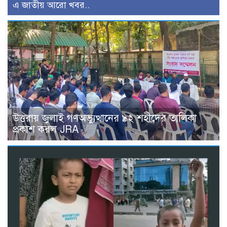
এ জাতীয় আরো খবর..
উত্তরায় জুলাই গণঅভ্যুত্থানের ৯২ শহীদের তালিকা
প্রকাশ করল JRA