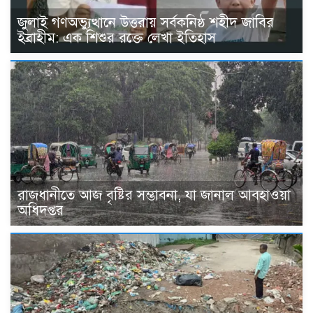
জুলাই গণঅভ্যুত্থানে উত্তরায় সর্বকনিষ্ঠ শহীদ জাবির
ইব্রাহীম: এক শিশুর রক্তে লেখা ইতিহাস
রাজধানীতে আজ বৃষ্টির সম্ভাবনা, যা জানাল আবহাওয়া
অধিদপ্তর