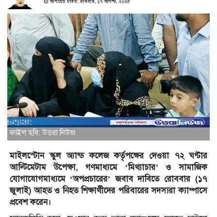
আপডেট টাইম: রবিবার, ১৭ আগস্ট, ২০২৫
ফাইল ছবি: উত্তরা নিউজ
মাইলস্টোন স্কুল অ্যান্ড কলেজ কর্তৃপক্ষের দেওয়া ৭২ ঘণ্টার
আল্টিমেটাম উপেক্ষা, গণমাধ্যমে ‘মিথ্যাচার’ ও সামাজিক
যোগাযোগমাধ্যমে ‘অপপ্রচারের’ জবাব দাবিতে রোববার (১৭
জুলাই) আহত ও নিহত শিক্ষার্থীদের পরিবারের সদস্যরা ক্যাম্পাসে
প্রবেশ করেন।