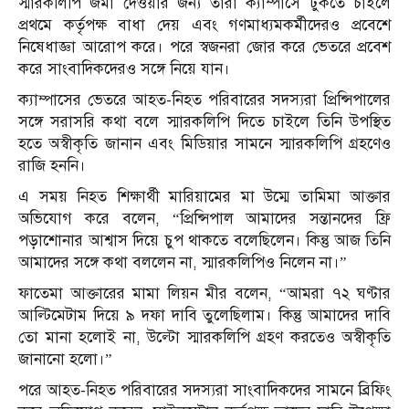
স্মারকলিপি জমা দেওয়ার জন্য তারা ক্যাম্পাসে ঢুকতে চাইলে
প্রথমে কর্তৃপক্ষ বাধা দেয় এবং গণমাধ্যমকর্মীদেরও প্রবেশে
নিষেধাজ্ঞা আরোপ করে। পরে স্বজনরা জোর করে ভেতরে প্রবেশ
করে সাংবাদিকদেরও সঙ্গে নিয়ে যান।
ক্যাম্পাসের ভেতরে আহত-নিহত পরিবারের সদস্যরা প্রিন্সিপালের
সঙ্গে সরাসরি কথা বলে স্মারকলিপি দিতে চাইলে তিনি উপস্থিত
হতে অস্বীকৃতি জানান এবং মিডিয়ার সামনে স্মারকলিপি গ্রহণেও
রাজি হননি।
এ সময় নিহত শিক্ষার্থী মারিয়ামের মা উম্মে তামিমা আক্তার
অভিযোগ করে বলেন, “প্রিন্সিপাল আমাদের সন্তানদের ফ্রি
পড়াশোনার আশ্বাস দিয়ে চুপ থাকতে বলেছিলেন। কিন্তু আজ তিনি
আমাদের সঙ্গে কথা বললেন না, স্মারকলিপিও নিলেন না।”
ফাতেমা আক্তারের মামা লিয়ন মীর বলেন, “আমরা ৭২ ঘণ্টার
আল্টিমেটাম দিয়ে ৯ দফা দাবি তুলেছিলাম। কিন্তু আমাদের দাবি
তো মানা হলোই না, উল্টো স্মারকলিপি গ্রহণ করতেও অস্বীকৃতি
জানানো হলো।”
পরে আহত-নিহত পরিবারের সদস্যরা সাংবাদিকদের সামনে ব্রিফিং