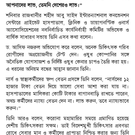
আপনাদের লাভ, তেমনি দেশেরও লাভ।”
শনিবার রাজধানীর শহীদ আবু সাইদ ইন্টারন্যাশনাল কনভেনশন
সেন্টারে প্রাইভেট হাসপাতাল, ক্লিনিক ও ডায়াগনস্টিক ওনার্স
অ্যাসোসিয়েশনের নবনির্বাচিত কার্যনির্বাহী কমিটির অভিষেক ও
বার্ষিক সাধারণ সভায় তিনি এসব কথা বলেন।
ড. আসিফ নজরুল অভিযোগ করে বলেন, অনেক চিকিৎসক গরিব
রোগীদের অপ্রয়োজনীয় টেস্ট দেন। ওষুধ কোম্পানির সঙ্গে
অনৈতিক যোগসাজশ ও নির্দিষ্ট ওষুধ কেনার চাপও তৈরি করা হয়।
এ ধরনের অনিয়ম বন্ধের আহ্বান জানান তিনি।
নার্স ও স্বাস্থ্যকর্মীদের স্বল্প বেতন প্রসঙ্গে তিনি বলেন, “নার্সদের ১২
হাজার টাকা বেতন দিয়ে ভালো সেবা আশা করা যায় না।
হাসপাতালের মালিকরা কোটি টাকার বাগানবাড়ি রাখতে পারেন,
অথচ কর্মীদের ন্যায্য বেতন দেন না। লাভ করুন, তবে ন্যায্যভাবে
করুন।”
তিনি আরও বলেন, করোনা মহামারির সময়ে প্রমাণিত হয়েছে
দেশীয় চিকিৎসকরা সক্ষম। তাই বিদেশমুখী চিকিৎসার প্রবণতা
রোধে সেবার মান ও কর্মীদের প্রাপ্যতা নিশ্চিত করার জন্য তিনি