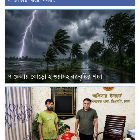
এ জাতীয় আরো খবর..
৭ জেলায় ঝোড়ো হাওয়াসহ বজ্রবৃষ্টির শঙ্কা