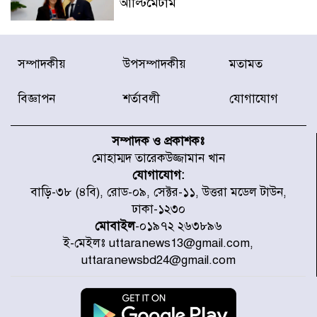
আল্টিমেটাম
দেশে ভারি বৃষ্টির সতর্কবার্তা, ১০
সম্পাদকীয়
উপসম্পাদকীয়
মতামত
জেলায় বন্যার পূর্বাভাস
বিজ্ঞাপন
শর্তাবলী
যোগাযোগ
৫৩ নং ওয়ার্ডের সড়কে নেমপ্লেট
স্থাপনের উদ্যোগ চান মিয়া ব্যাপারীর
সম্পাদক ও প্রকাশকঃ
মোহাম্মদ তারেকউজ্জামান খান
যোগাযোগ:
৭ জেলায় ঝোড়ো হাওয়াসহ বজ্রবৃষ্টির
বাড়ি-৩৮ (৪বি), রোড-০৯, সেক্টর-১১, উত্তরা মডেল টাউন,
শঙ্কা
ঢাকা-১২৩০
মোবাইল
-০১৯৭২ ২৬৩৮৯৬
ই-মেইলঃ uttaranews13@gmail.com,
বগুড়া ও সিলেটে সড়ক দুর্ঘটনায় নিহত
uttaranewsbd24@gmail.com
১৫
জুলাইয়ে দেশজুড়ে ৪৫৮টি সড়ক