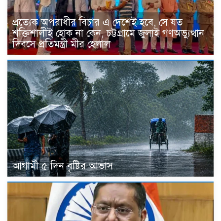
প্রত্যেক অপরাধীর বিচার এ দেশেই হবে, সে যত
শক্তিশালীই হোক না কেন, চট্টগ্রামে জুলাই গণঅভ্যুত্থান
দিবসে প্রতিমন্ত্রী মীর হেলাল
আগামী ৫ দিন বৃষ্টির আভাস