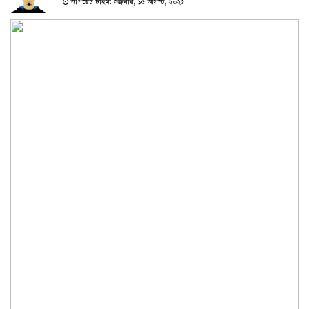
আপডেট টাইম: শুক্রবার, ১৫ আগস্ট, ২০২৫