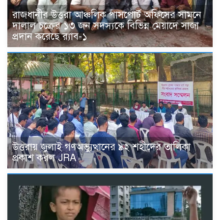
রাজধানীর উত্তরা আঞ্চলিক পাসপোর্ট অফিসের সামনে
দালাল চক্রের ১৩ জন সদস্যকে বিভিন্ন মেয়াদে সাজা
প্রদান করেছে র‌্যাব-১
উত্তরায় জুলাই গণঅভ্যুত্থানের ৯২ শহীদের তালিকা
প্রকাশ করল JRA