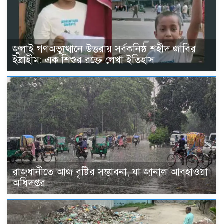
জুলাই গণঅভ্যুত্থানে উত্তরায় সর্বকনিষ্ঠ শহীদ জাবির
ইব্রাহীম: এক শিশুর রক্তে লেখা ইতিহাস
রাজধানীতে আজ বৃষ্টির সম্ভাবনা, যা জানাল আবহাওয়া
অধিদপ্তর