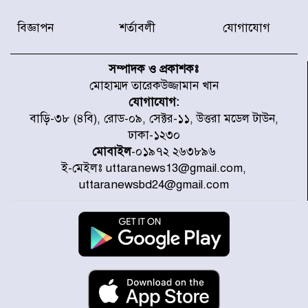
বিজ্ঞাপন
শর্তাবলী
যোগাযোগ
এসএসসির ফলাফলে মাইলস্টোন
কলেজের প্রশংসনীয় সাফল্য
সম্পাদক ও প্রকাশকঃ
মোহাম্মদ তারেকউজ্জামান খান
যোগাযোগ:
বিমানবাহিনীর উইং কমান্ডার সাইফুর
বাড়ি-৩৮ (৪বি), রোড-০৯, সেক্টর-১১, উত্তরা মডেল টাউন,
রহমানের বিরুদ্ধে গ্রেপ্তারি পরোয়ানা
ঢাকা-১২৩০
মোবাইল
-০১৯৭২ ২৬৩৮৯৬
ই-মেইলঃ uttaranews13@gmail.com,
রাষ্ট্রপতি পদে হতে যাচ্ছে ভোট,
uttaranewsbd24@gmail.com
ইতিহাসে দ্বিতীয়বার
রাষ্ট্রপতি নির্বাচনে ১১ দলীয় জোটের
প্রার্থী কর্নেল অলি আহমদ
ডিএনসিসির সঙ্গে সমন্বয়ে পরিচ্ছন্নতার