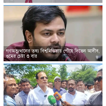
গণঅভ্যুত্থানের তথ্য বিশ্বমিডিয়ায় পৌঁছে দিতেন আদীব,
গুমের চেষ্টা ৩ বার