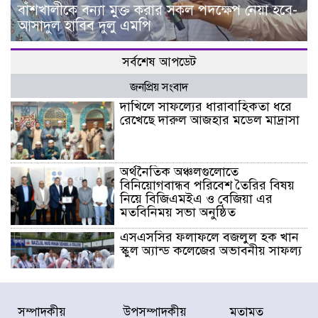
বাঁশখালীকে বন্যা মুক্ত করার সকল পদক্ষেপ নেয়া হবে-
আসাদুল হাবিব দুলু এমপি
সর্বশেষ আপডেট
জনপ্রিয় সংবাদ
দাখিলে সাফল্যের ধারাবাহিকতা ধরে
রেখেছে দারুল আজহার মডেল মাদ্রাসা
অর্থনৈতিক অঞ্চলগুলোতে
বিনিয়োগবান্ধব পরিবেশ তৈরির বিষয়
নিয়ে বিজিএমইএ ও বেজিয়া এর
মতবিনিময় সভা অনুষ্ঠিত
এসএসসির ফলাফলে বজলুল হক খান
স্কুল অ্যান্ড কলেজের অভাবনীয় সাফল্য
দাখিলে শতভাগ সাফল্য, দেশসেরা
সম্পাদকীয়
উপসম্পাদকীয়
মতামত
তানযীমুল উম্মাহ আলিম মাদরাসা