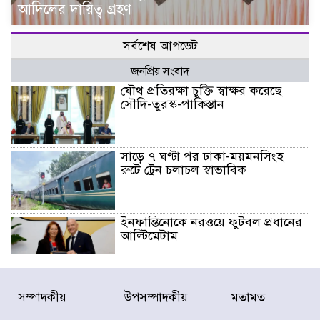
আদিলের দায়িত্ব গ্রহণ
সর্বশেষ আপডেট
জনপ্রিয় সংবাদ
যৌথ প্রতিরক্ষা চুক্তি স্বাক্ষর করেছে
সৌদি-তুরস্ক-পাকিস্তান
সাড়ে ৭ ঘণ্টা পর ঢাকা-ময়মনসিংহ
রুটে ট্রেন চলাচল স্বাভাবিক
ইনফান্তিনোকে নরওয়ে ফুটবল প্রধানের
আল্টিমেটাম
দেশে ভারি বৃষ্টির সতর্কবার্তা, ১০
সম্পাদকীয়
উপসম্পাদকীয়
মতামত
জেলায় বন্যার পূর্বাভাস