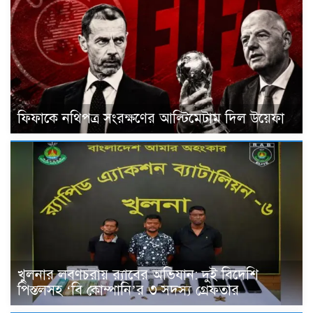
ফিফাকে নথিপত্র সংরক্ষণের আল্টিমেটাম দিল উয়েফা
খুলনার লবণচরায় র‍্যাবের অভিযান: দুই বিদেশি
পিস্তলসহ ‘বি কোম্পানি’র ৩ সদস্য গ্রেফতার