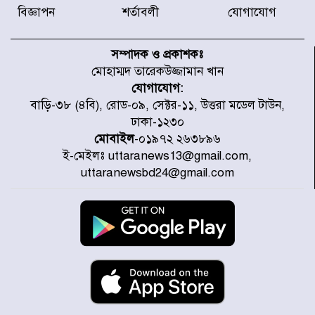
বিজ্ঞাপন
শর্তাবলী
যোগাযোগ
৫৩ নং ওয়ার্ডের সড়কে নেমপ্লেট
স্থাপনের উদ্যোগ চান মিয়া ব্যাপারীর
সম্পাদক ও প্রকাশকঃ
মোহাম্মদ তারেকউজ্জামান খান
যোগাযোগ:
৭ জেলায় ঝোড়ো হাওয়াসহ বজ্রবৃষ্টির
বাড়ি-৩৮ (৪বি), রোড-০৯, সেক্টর-১১, উত্তরা মডেল টাউন,
শঙ্কা
ঢাকা-১২৩০
মোবাইল
-০১৯৭২ ২৬৩৮৯৬
ই-মেইলঃ uttaranews13@gmail.com,
বগুড়া ও সিলেটে সড়ক দুর্ঘটনায় নিহত
uttaranewsbd24@gmail.com
১৫
জুলাইয়ে দেশজুড়ে ৪৫৮টি সড়ক
দুর্ঘটনায় ৪১৬ জন নিহত হয়েছেন
হারিয়ে যাওয়া শিশুকে পরিবারের কাছে
ফিরিয়ে প্রশংসায় ভাসছেন খিলক্ষেত