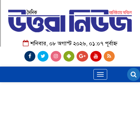
শনিবার, ০৮ অগাস্ট ২০২৬, ০১:০৭ পূর্বাহ্ন
Toggle
navigation