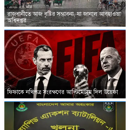
রাজধানীতে আজ বৃষ্টির সম্ভাবনা, যা জানাল আবহাওয়া
অধিদপ্তর
ফিফাকে নথিপত্র সংরক্ষণের আল্টিমেটাম দিল উয়েফা