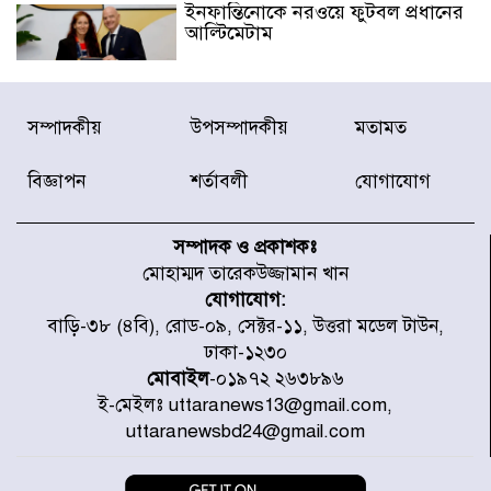
ইনফান্তিনোকে নরওয়ে ফুটবল প্রধানের
আল্টিমেটাম
দেশে ভারি বৃষ্টির সতর্কবার্তা, ১০
সম্পাদকীয়
উপসম্পাদকীয়
মতামত
জেলায় বন্যার পূর্বাভাস
বিজ্ঞাপন
শর্তাবলী
যোগাযোগ
৫৩ নং ওয়ার্ডের সড়কে নেমপ্লেট
স্থাপনের উদ্যোগ চান মিয়া ব্যাপারীর
সম্পাদক ও প্রকাশকঃ
মোহাম্মদ তারেকউজ্জামান খান
যোগাযোগ:
৭ জেলায় ঝোড়ো হাওয়াসহ বজ্রবৃষ্টির
বাড়ি-৩৮ (৪বি), রোড-০৯, সেক্টর-১১, উত্তরা মডেল টাউন,
শঙ্কা
ঢাকা-১২৩০
মোবাইল
-০১৯৭২ ২৬৩৮৯৬
ই-মেইলঃ uttaranews13@gmail.com,
বগুড়া ও সিলেটে সড়ক দুর্ঘটনায় নিহত
uttaranewsbd24@gmail.com
১৫