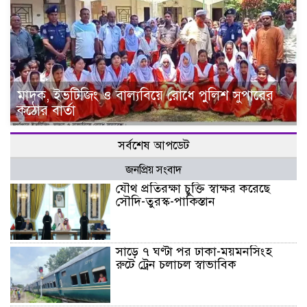
মাদক, ইভটিজিং ও বাল্যবিয়ে রোধে পুলিশ সুপারের
কঠোর বার্তা
সর্বশেষ আপডেট
জনপ্রিয় সংবাদ
যৌথ প্রতিরক্ষা চুক্তি স্বাক্ষর করেছে
সৌদি-তুরস্ক-পাকিস্তান
সাড়ে ৭ ঘণ্টা পর ঢাকা-ময়মনসিংহ
রুটে ট্রেন চলাচল স্বাভাবিক