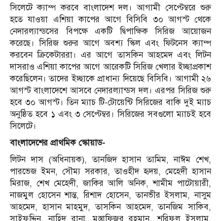
সিলেটে ক্যাম্প করবে বাংলাদেশ দল। আগামী সেপ্টেম্বরে শুরু
হতে যাওয়া এশিয়া কাপের আগে বিসিবি ৩০ আগস্ট থেকে
নেদারল্যান্ডসের বিপক্ষে একটি দ্বিপাক্ষিক সিরিজ আয়োজন
করেছে। সিরিজ শুরুর আগে অবশ্য স্কিল এবং ফিটনেস ক্যাম্প
করবেন ক্রিকেটাররা। এর আগে তাসকিন আহমেদ এবং লিটন
দাসরাও এশিয়া কাপের আগে আরেকটি সিরিজ খেলার ইচ্ছাপ্রকাশ
করেছিলেন। তাদের ইচ্ছাকে প্রাধান্য দিয়েছে বিসিবি। আগামী ২৬
আগস্ট বাংলাদেশে আসবে নেদারল্যান্ডস দল। এরপর সিরিজ শুরু
হবে ৩০ আগস্ট। তিন ম্যাচ টি-টোয়েন্টি সিরিজের বাকি দুই ম্যাচ
অনুষ্ঠিত হবে ১ এবং ৩ সেপ্টেম্বর। সিরিজের সবগুলো ম্যাচই হবে
সিলেটে।
বাংলাদেশের প্রাথমিক স্কোয়াড-
লিটন দাস (অধিনায়ক), তানজিদ হাসান তামিম, নাঈম শেখ,
পারভেজ ইমন, সৌম্য সরকার, তাওহীদ হৃদয়, মেহেদী হাসান
মিরাজ, শেখ মেহেদী, জাকির আলি অনিক, শামীম পাটোয়ারী,
নাজমুল হোসেন শান্ত, রিশাদ হোসেন, তানভীর ইসলাম, নাসুম
আহমেদ, হাসান মাহমুদ, তাসকিন আহমেদ, তানজিম সাকিব,
সাইফুদ্দিন, নাহিদ রানা, মুস্তাফিজুর রহমান, শরিফুল ইসলাম,