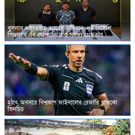
খুলনার লবণচরায় র‍্যাবের অভিযান: দুই বিদেশি
পিস্তলসহ ‘বি কোম্পানি’র ৩ সদস্য গ্রেফতার
হঠাৎ অবসরে বিশ্বকাপ ফাইনালের রেফারি স্লাভকো
ভিনচিচ