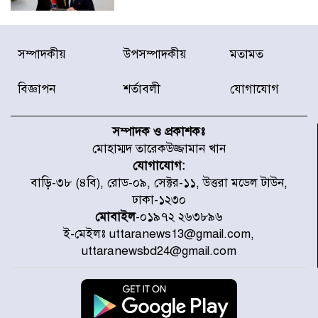
দেশে ভারি বৃষ্টির সতর্কবার্তা, ১০
সম্পাদকীয়
উপসম্পাদকীয়
মতামত
জেলায় বন্যার পূর্বাভাস
বিজ্ঞাপন
শর্তাবলী
যোগাযোগ
৫৩ নং ওয়ার্ডের সড়কে নেমপ্লেট
স্থাপনের উদ্যোগ চান মিয়া ব্যাপারীর
সম্পাদক ও প্রকাশকঃ
মোহাম্মদ তারেকউজ্জামান খান
যোগাযোগ:
৭ জেলায় ঝোড়ো হাওয়াসহ বজ্রবৃষ্টির
বাড়ি-৩৮ (৪বি), রোড-০৯, সেক্টর-১১, উত্তরা মডেল টাউন,
শঙ্কা
ঢাকা-১২৩০
মোবাইল
-০১৯৭২ ২৬৩৮৯৬
ই-মেইলঃ uttaranews13@gmail.com,
বগুড়া ও সিলেটে সড়ক দুর্ঘটনায় নিহত
uttaranewsbd24@gmail.com
১৫
জুলাইয়ে দেশজুড়ে ৪৫৮টি সড়ক