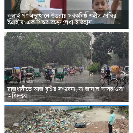
জুলাই গণঅভ্যুত্থানে উত্তরায় সর্বকনিষ্ঠ শহীদ জাবির
ইব্রাহীম: এক শিশুর রক্তে লেখা ইতিহাস
রাজধানীতে আজ বৃষ্টির সম্ভাবনা, যা জানাল আবহাওয়া
অধিদপ্তর