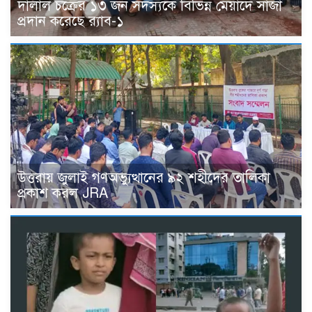
দালাল চক্রের ১৩ জন সদস্যকে বিভিন্ন মেয়াদে সাজা
প্রদান করেছে র‌্যাব-১
উত্তরায় জুলাই গণঅভ্যুত্থানের ৯২ শহীদের তালিকা
প্রকাশ করল JRA