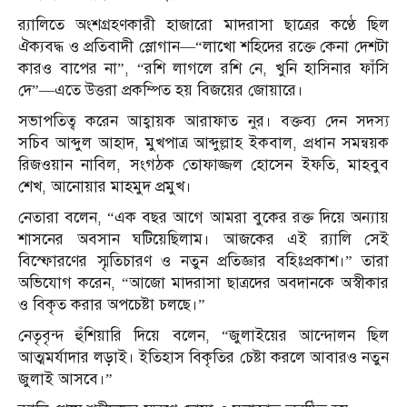
র‍্যালিতে অংশগ্রহণকারী হাজারো মাদরাসা ছাত্রের কণ্ঠে ছিল
ঐক্যবদ্ধ ও প্রতিবাদী স্লোগান—“লাখো শহিদের রক্তে কেনা দেশটা
কারও বাপের না”, “রশি লাগলে রশি নে, খুনি হাসিনার ফাঁসি
দে”—এতে উত্তরা প্রকম্পিত হয় বিজয়ের জোয়ারে।
সভাপতিত্ব করেন আহ্বায়ক আরাফাত নুর। বক্তব্য দেন সদস্য
সচিব আব্দুল আহাদ, মুখপাত্র আব্দুল্লাহ ইকবাল, প্রধান সমন্বয়ক
রিজওয়ান নাবিল, সংগঠক তোফাজ্জল হোসেন ইফতি, মাহবুব
শেখ, আনোয়ার মাহমুদ প্রমুখ।
নেতারা বলেন, “এক বছর আগে আমরা বুকের রক্ত দিয়ে অন্যায়
শাসনের অবসান ঘটিয়েছিলাম। আজকের এই র‍্যালি সেই
বিস্ফোরণের স্মৃতিচারণ ও নতুন প্রতিজ্ঞার বহিঃপ্রকাশ।” তারা
অভিযোগ করেন, “আজো মাদরাসা ছাত্রদের অবদানকে অস্বীকার
ও বিকৃত করার অপচেষ্টা চলছে।”
নেতৃবৃন্দ হুঁশিয়ারি দিয়ে বলেন, “জুলাইয়ের আন্দোলন ছিল
আত্মমর্যাদার লড়াই। ইতিহাস বিকৃতির চেষ্টা করলে আবারও নতুন
জুলাই আসবে।”