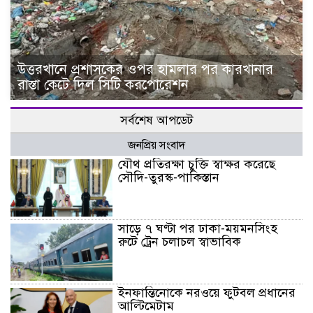
উত্তরখানে প্রশাসকের ওপর হামলার পর কারখানার
রাস্তা কেটে দিল সিটি করপোরেশন
সর্বশেষ আপডেট
জনপ্রিয় সংবাদ
যৌথ প্রতিরক্ষা চুক্তি স্বাক্ষর করেছে
সৌদি-তুরস্ক-পাকিস্তান
সাড়ে ৭ ঘণ্টা পর ঢাকা-ময়মনসিংহ
রুটে ট্রেন চলাচল স্বাভাবিক
ইনফান্তিনোকে নরওয়ে ফুটবল প্রধানের
আল্টিমেটাম