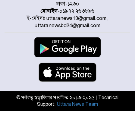
ঢাকা-১২৩০
মোবাইল
-০১৯৭২ ২৬৩৮৯৬
ই-মেইলঃ uttaranews13@gmail.com,
জুলাই জাদুঘর ঘুরে দেখলেন এনসিপি
uttaranewsbd24@gmail.com
নেতারা
যুক্তরাষ্ট্রে দাবানল নেভাতে গিয়ে
হেলিকপ্টার বিধ্বস্ত, নিহত ১
মজুদদারের সর্বোচ্চ শাস্তি মৃত্যুদণ্ড, তাই
ভেবে মজুদ করবেন : আইনমন্ত্রী
© সর্বস্বত্ব স্বত্বাধিকার সংরক্ষিত ২০১৩-২০২৫ | Technical
Support:
Uttara News Team
আন্তর্জাতিক আদিবাসী দিবস: রাষ্ট্রের
দায়িত্ব ও দায়বদ্ধতা II – মং এ খেন
মংমং