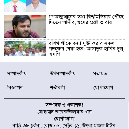
গণঅভ্যুত্থানের তথ্য বিশ্বমিডিয়ায় পৌঁছে
দিতেন আদীব, গুমের চেষ্টা ৩ বার
বাঁশখালীকে বন্যা মুক্ত করার সকল
পদক্ষেপ নেয়া হবে- আসাদুল হাবিব দুলু
এমপি
বিদ্যুৎ-জ্বালানি খাতে অস্থিরতা তৈরির
সম্পাদকীয়
উপসম্পাদকীয়
মতামত
চেষ্টা করছে একটি চক্র : প্রধানমন্ত্রী
বিজ্ঞাপন
শর্তাবলী
যোগাযোগ
টাইফুন ‘ডলফিনের’ আঘাতে জাপানে
৫ আহত, চীনে বন্দর বন্ধ
সম্পাদক ও প্রকাশকঃ
মোহাম্মদ তারেকউজ্জামান খান
যোগাযোগ:
চিকিৎসা খাতে জিডিপির ৫ শতাংশ
বাড়ি-৩৮ (৪বি), রোড-০৯, সেক্টর-১১, উত্তরা মডেল টাউন,
বরাদ্দের ঘোষণা স্থানীয় সরকার মন্ত্রীর