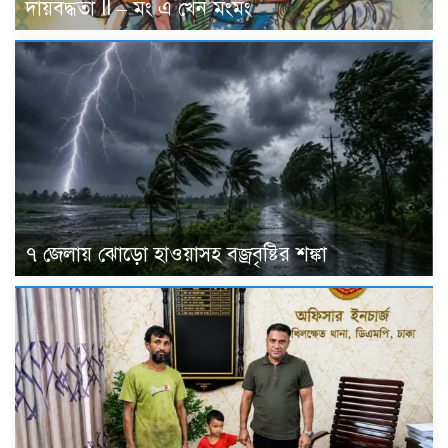
দায়বদ্ধতা II – মং এ খেন মংমং
৭ জেলায় ঝোড়ো হাওয়াসহ বজ্রবৃষ্টির শঙ্কা