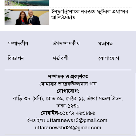
ইনফান্তিনোকে নরওয়ে ফুটবল প্রধানের
আল্টিমেটাম
দেশে ভারি বৃষ্টির সতর্কবার্তা, ১০
সম্পাদকীয়
উপসম্পাদকীয়
মতামত
জেলায় বন্যার পূর্বাভাস
বিজ্ঞাপন
শর্তাবলী
যোগাযোগ
৫৩ নং ওয়ার্ডের সড়কে নেমপ্লেট
স্থাপনের উদ্যোগ চান মিয়া ব্যাপারীর
সম্পাদক ও প্রকাশকঃ
মোহাম্মদ তারেকউজ্জামান খান
যোগাযোগ:
৭ জেলায় ঝোড়ো হাওয়াসহ বজ্রবৃষ্টির
বাড়ি-৩৮ (৪বি), রোড-০৯, সেক্টর-১১, উত্তরা মডেল টাউন,
শঙ্কা
ঢাকা-১২৩০
মোবাইল
-০১৯৭২ ২৬৩৮৯৬
ই-মেইলঃ uttaranews13@gmail.com,
বগুড়া ও সিলেটে সড়ক দুর্ঘটনায় নিহত
uttaranewsbd24@gmail.com
১৫