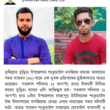
আপডেট টাইম: রবিবার, ৩ আগস্ট, ২০২৫
কুমিল্লার বুড়িচং উপজেলার শংকুচাইল মসজিদে নামাজ আদায়ের
সময় সায়মন (২৮) নামে এক যুবক প্রতিপক্ষের ছুরিকাঘাতে আহত
হয়েছেন। গতকাল শনিবার (২ আগস্ট) রাতে বিষয়টি নিশ্চিত
করেন বুড়িচং থানার ওসি আজিজুল হক। গতকাল শনিবার (২
আগস্ট) রাত ৮টায় উপজেলার রাজাপুর ইউনিয়নের শংকুচাইল
উচ্চ বিদ্যালয়ের মসজিদের ভেতর এশার নামাজের সময় ঘটনাটি
ঘটে। আহত সায়মন শংকুচাইল বাজারের মোবাইল ব্যবসায়ী ও