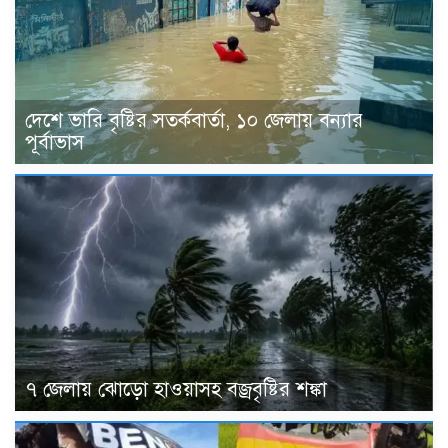
দেশে ভারি বৃষ্টির সতর্কবার্তা, ১০ জেলায় বন্যার
পূর্বাভাস
৭ জেলায় ঝোড়ো হাওয়াসহ বজ্রবৃষ্টির শঙ্কা