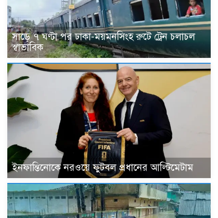
সাড়ে ৭ ঘণ্টা পর ঢাকা-ময়মনসিংহ রুটে ট্রেন চলাচল
স্বাভাবিক
ইনফান্তিনোকে নরওয়ে ফুটবল প্রধানের আল্টিমেটাম