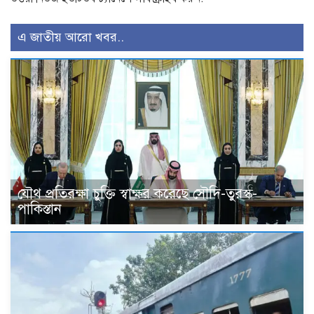
এ জাতীয় আরো খবর..
যৌথ প্রতিরক্ষা চুক্তি স্বাক্ষর করেছে সৌদি-তুরস্ক-
পাকিস্তান