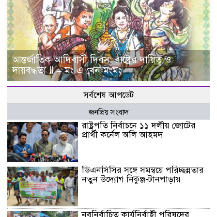
আন্তর্জাতিক আদিবাসী দিবস: রাষ্ট্রের দায়িত্ব ও
দায়বদ্ধতা II – মং এ খেন মংমং
সর্বশেষ আপডেট
জনপ্রিয় সংবাদ
রাষ্ট্রপতি নির্বাচনে ১১ দলীয় জোটের
প্রার্থী কর্নেল অলি আহমদ
ডিএনসিসির সঙ্গে সমন্বয়ে পরিচ্ছন্নতার
নতুন উদ্যোগ নিকুঞ্জ-টানপাড়ায়
নবনির্বাচিত কার্যনির্বাহী পরিষদের