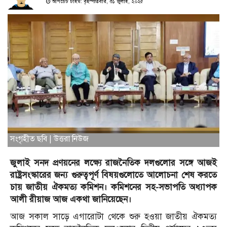
আপডেট টাইম: বৃহস্পতিবার, ৩১ জুলাই, ২০২৫
সংগৃহীত ছবি | উত্তরা নিউজ
জুলাই সনদ প্রণয়নের লক্ষ্যে রাজনৈতিক দলগুলোর সঙ্গে আজই
রাষ্ট্রসংস্কারের জন্য গুরুত্বপূর্ণ বিষয়গুলোতে আলোচনা শেষ করতে
চায় জাতীয় ঐকমত্য কমিশন। কমিশনের সহ-সভাপতি অধ্যাপক
আলী রীয়াজ আজ একথা জানিয়েছেন।
আজ সকাল সাড়ে এগারোটা থেকে শুরু হওয়া জাতীয় ঐকমত্য