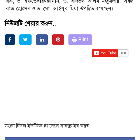
হক, ড. ইফতেখারুজ্জামান, ড. বদিউল আলম মজুমদার, সফর
রাজ হোসেন ও ড. মো. আইয়ুব মিয়া উপস্থিত রয়েছেন।
নিউজটি শেয়ার করুন..
Print
উত্তরা নিউজ ইউটিউব চ্যানেলে সাবস্ক্রাইব করুন: