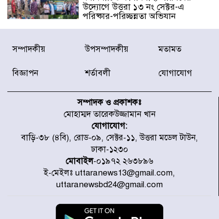
উদ্যোগে উত্তরা ১৩ নং সেক্টর-এ
পরিষ্কার-পরিচ্ছন্নতা অভিযান
ডিএমপির অভিযানে ২৪ ঘণ্টায় গ্রেপ্তার
সম্পাদকীয়
উপসম্পাদকীয়
মতামত
৫০৪, উদ্ধার মাদক-অস্ত্র
বিজ্ঞাপন
শর্তাবলী
যোগাযোগ
সন্দ্বীপের চরে বিপদে পড়া কচ্ছপ উদ্ধার
সাগরে অবমুক্ত
সম্পাদক ও প্রকাশকঃ
মোহাম্মদ তারেকউজ্জামান খান
যোগাযোগ:
মাতারবাড়ী পৌঁছে নির্ধারিত কর্মসূচিতে
বাড়ি-৩৮ (৪বি), রোড-০৯, সেক্টর-১১, উত্তরা মডেল টাউন,
যোগ দিয়েছেন প্রধানমন্ত্রী
ঢাকা-১২৩০
মোবাইল
-০১৯৭২ ২৬৩৮৯৬
ই-মেইলঃ uttaranews13@gmail.com,
জাতীয় সাংবাদিক সংস্থার পিরোজপুর
uttaranewsbd24@gmail.com
জেলা কমিটি অনুমোদন