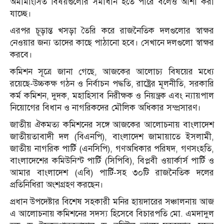
অমীমাংসিত বিষয়গুলোর সমাধান হতে পারে বলেও আশা করা
যাচ্ছে।
এরপর চূড়ান্ত খসড়া তৈরি করে রাজনৈতিক দলগুলোর স্বাক্ষর
নেওয়ার জন্য তাদের কাছে পাঠানো হবে। সেখানে দলগুলো স্বাক্ষর
করবে।
কমিশন সূত্রে জানা গেছে, আজকের আলোচ্য বিষয়ের মধ্যে
রয়েছে-উচ্চকক্ষ গঠন ও নির্বাচন পদ্ধতি, রাষ্ট্রের মূলনীতি, সরকারি
কর্ম কমিশন, দুদক, মহাহিসাব নিরীক্ষক ও নিয়ন্ত্রক এবং ন্যায়পাল
নিয়োগের বিধান ও নাগরিকদের মৌলিক অধিকার সম্প্রসারণ।
জাতীয় ঐকমত্য কমিশনের সঙ্গে আজকের আলোচনায় বাংলাদেশ
জাতীয়তাবাদী দল (বিএনপি), বাংলাদেশ জামায়াতে ইসলামী,
জাতীয় নাগরিক পার্টি (এনসিপি), গণঅধিকার পরিষদ, গণসংহতি,
বাংলাদেশের কমিউনিস্ট পার্টি (সিপিবি), বিপ্লবী ওয়ার্কার্স পার্টি ও
আমার বাংলাদেশ (এবি) পার্টি-সহ ৩০টি রাজনৈতিক দলের
প্রতিনিধিরা অংশগ্রহণ করছেন।
প্রধান উপদেষ্টার বিশেষ সহকারী মনির হায়দারের সঞ্চালনায় আজ
এ আলোচনায় কমিশনের সদস্য হিসেবে বিচারপতি মো. এমদাদুল