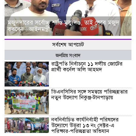
মজুদদারের সর্বোচ্চ শাস্তি মৃত্যুদণ্ড, তাই ভেবে মজুদ
করবেন : আইনমন্ত্রী
সর্বশেষ আপডেট
জনপ্রিয় সংবাদ
রাষ্ট্রপতি নির্বাচনে ১১ দলীয় জোটের
প্রার্থী কর্নেল অলি আহমদ
ডিএনসিসির সঙ্গে সমন্বয়ে পরিচ্ছন্নতার
নতুন উদ্যোগ নিকুঞ্জ-টানপাড়ায়
নবনির্বাচিত কার্যনির্বাহী পরিষদের
উদ্যোগে উত্তরা ১৩ নং সেক্টর-এ
পরিষ্কার-পরিচ্ছন্নতা অভিযান