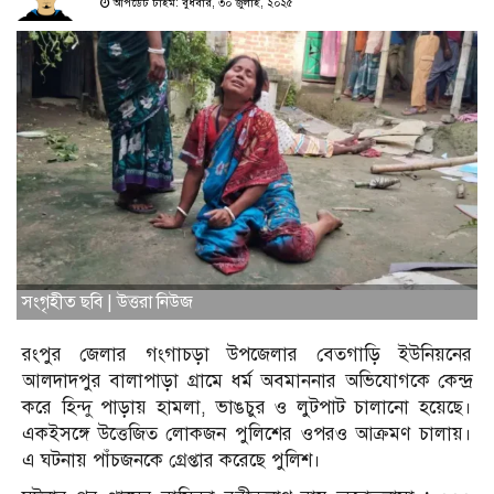
আপডেট টাইম: বুধবার, ৩০ জুলাই, ২০২৫
সংগৃহীত ছবি | উত্তরা নিউজ
রংপুর জেলার গংগাচড়া উপজেলার বেতগাড়ি ইউনিয়নের
আলদাদপুর বালাপাড়া গ্রামে ধর্ম অবমাননার অভিযোগকে কেন্দ্র
করে হিন্দু পাড়ায় হামলা, ভাঙচুর ও লুটপাট চালানো হয়েছে।
একইসঙ্গে উত্তেজিত লোকজন পুলিশের ওপরও আক্রমণ চালায়।
এ ঘটনায় পাঁচজনকে গ্রেপ্তার করেছে পুলিশ।