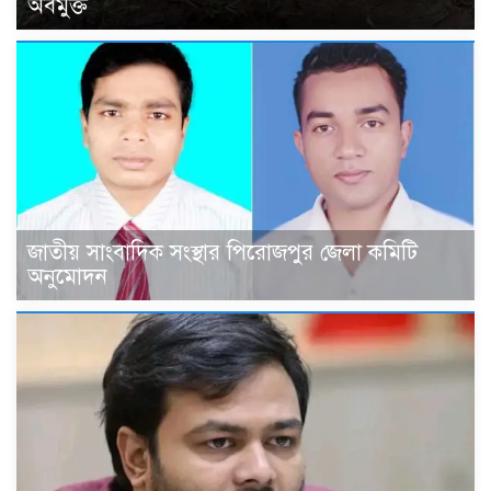
অবমুক্ত
জাতীয় সাংবাদিক সংস্থার পিরোজপুর জেলা কমিটি
অনুমোদন