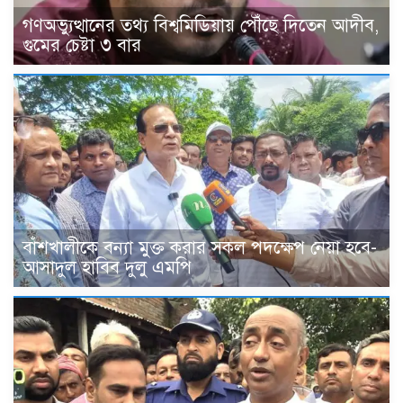
গণঅভ্যুত্থানের তথ্য বিশ্বমিডিয়ায় পৌঁছে দিতেন আদীব,
গুমের চেষ্টা ৩ বার
বাঁশখালীকে বন্যা মুক্ত করার সকল পদক্ষেপ নেয়া হবে-
আসাদুল হাবিব দুলু এমপি