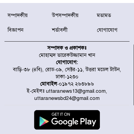
ডিএমপির অভিযানে ২৪ ঘণ্টায় গ্রেপ্তার
সম্পাদকীয়
উপসম্পাদকীয়
মতামত
৫০৪, উদ্ধার মাদক-অস্ত্র
বিজ্ঞাপন
শর্তাবলী
যোগাযোগ
সন্দ্বীপের চরে বিপদে পড়া কচ্ছপ উদ্ধার
সাগরে অবমুক্ত
সম্পাদক ও প্রকাশকঃ
মোহাম্মদ তারেকউজ্জামান খান
যোগাযোগ:
মাতারবাড়ী পৌঁছে নির্ধারিত কর্মসূচিতে
বাড়ি-৩৮ (৪বি), রোড-০৯, সেক্টর-১১, উত্তরা মডেল টাউন,
যোগ দিয়েছেন প্রধানমন্ত্রী
ঢাকা-১২৩০
মোবাইল
-০১৯৭২ ২৬৩৮৯৬
ই-মেইলঃ uttaranews13@gmail.com,
জাতীয় সাংবাদিক সংস্থার পিরোজপুর
uttaranewsbd24@gmail.com
জেলা কমিটি অনুমোদন
গণঅভ্যুত্থানের তথ্য বিশ্বমিডিয়ায় পৌঁছে
দিতেন আদীব, গুমের চেষ্টা ৩ বার