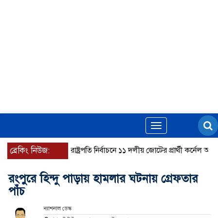
Toggle
navigation
ব্রেকিং নিউজ:
রাষ্ট্রপতি নির্বাচনে ১১ দলীয় জোটের প্রার্থী কর্নেল অলি আহ
রংপুরে হিন্দু পাড়ায় হামলার ঘটনায় গ্রেফতার
পাঁচ
ন্যাশনাল ডেস্ক