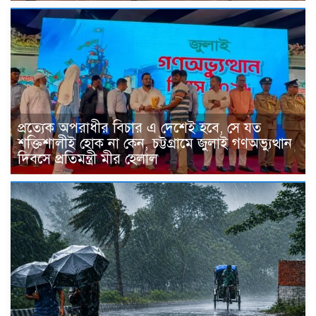
প্রত্যেক অপরাধীর বিচার এ দেশেই হবে, সে যত
শক্তিশালীই হোক না কেন, চট্টগ্রামে জুলাই গণঅভ্যুত্থান
দিবসে প্রতিমন্ত্রী মীর হেলাল