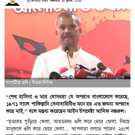
আপডেট টাইম: মঙ্গলবার, ২৯ জুলাই, ২০২৫
সংগৃহীত ছবি | উত্তরা নিউজ
“শেখ হাসিনা ও তার দোসররা যে অপরাধ বাংলাদেশে করেছে,
১৯৭১ সালে পাকিস্তানি সেনাবাহিনীও মনে হয় এত জঘন্য অপরাধ
করে নাই,” বলে মন্তব্য করেছেন আইন উপদেষ্টা আসিফ নজরুল।
“মৃতদেহ পুড়িয়ে ফেলা, আহতদের গুলি করে মেরে ফেলা, নিরস্ত্র
মানুষকে গুলি করে মেরে ফেলা… আপনারা বলতে পারেন, ২৫শে