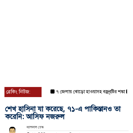
ব্রেকিং নিউজ:
৭ জেলায় ঝোড়ো হাওয়াসহ বজ্রবৃষ্টির শঙ্কা
বগুড়া
শেখ হাসিনা যা করেছে, ৭১-এ পাকিস্তানও তা
করেনি: আসিফ নজরুল
ন্যাশনাল ডেস্ক