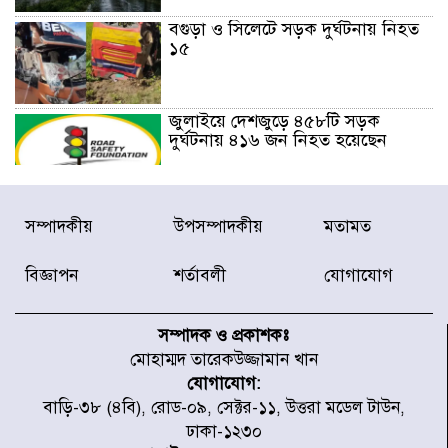
বগুড়া ও সিলেটে সড়ক দুর্ঘটনায় নিহত
১৫
জুলাইয়ে দেশজুড়ে ৪৫৮টি সড়ক
দুর্ঘটনায় ৪১৬ জন নিহত হয়েছেন
হারিয়ে যাওয়া শিশুকে পরিবারের কাছে
সম্পাদকীয়
উপসম্পাদকীয়
মতামত
ফিরিয়ে প্রশংসায় ভাসছেন খিলক্ষেত
থানার ওসি
বিজ্ঞাপন
শর্তাবলী
যোগাযোগ
আজ থেকে উন্মুক্ত ‘জুলাই গণঅভ্যুত্থান
স্মৃতি জাদুঘর
সম্পাদক ও প্রকাশকঃ
মোহাম্মদ তারেকউজ্জামান খান
যোগাযোগ:
রাজধানীর উত্তরা আঞ্চলিক পাসপোর্ট
বাড়ি-৩৮ (৪বি), রোড-০৯, সেক্টর-১১, উত্তরা মডেল টাউন,
অফিসের সামনে দালাল চক্রের ১৩ জন
ঢাকা-১২৩০
সদস্যকে বিভিন্ন মেয়াদে সাজা প্রদান