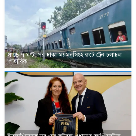
সাড়ে ৭ ঘণ্টা পর ঢাকা-ময়মনসিংহ রুটে ট্রেন চলাচল
স্বাভাবিক