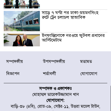
সাড়ে ৭ ঘণ্টা পর ঢাকা-ময়মনসিংহ
রুটে ট্রেন চলাচল স্বাভাবিক
ইনফান্তিনোকে নরওয়ে ফুটবল প্রধানের
আল্টিমেটাম
দেশে ভারি বৃষ্টির সতর্কবার্তা, ১০
সম্পাদকীয়
উপসম্পাদকীয়
মতামত
জেলায় বন্যার পূর্বাভাস
বিজ্ঞাপন
শর্তাবলী
যোগাযোগ
৫৩ নং ওয়ার্ডের সড়কে নেমপ্লেট
স্থাপনের উদ্যোগ চান মিয়া ব্যাপারীর
সম্পাদক ও প্রকাশকঃ
মোহাম্মদ তারেকউজ্জামান খান
যোগাযোগ:
৭ জেলায় ঝোড়ো হাওয়াসহ বজ্রবৃষ্টির
বাড়ি-৩৮ (৪বি), রোড-০৯, সেক্টর-১১, উত্তরা মডেল টাউন,
শঙ্কা