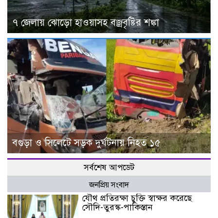
৭ জেলায় ঝোড়ো হাওয়াসহ বজ্রবৃষ্টির শঙ্কা
বগুড়া ও সিলেটে সড়ক দুর্ঘটনায় নিহত ১৫
সর্বশেষ আপডেট
জনপ্রিয় সংবাদ
যৌথ প্রতিরক্ষা চুক্তি স্বাক্ষর করেছে
সৌদি-তুরস্ক-পাকিস্তান