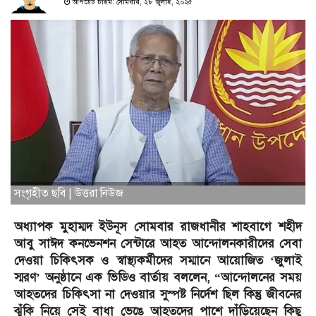
আপডেট টাইম: সোমবার, ২৮ জুলাই, ২০২৫
সংগৃহীত ছবি | উত্তরা নিউজ
অধ্যাপক মুহাম্মদ ইউনূস সোমবার রাজধানীর শাহবাগে শহীদ
আবু সাঈদ কনভেনশন সেন্টারে আহত আন্দোলনকারীদের সেবা
দেওয়া চিকিৎসক ও স্বাস্থ্যকর্মীদের সম্মানে আয়োজিত ‘জুলাই
স্মরণ’ অনুষ্ঠানে এক ভিডিও বার্তায় বললেন, “আন্দোলনের সময়
আহতদের চিকিৎসা না দেওয়ার সুস্পষ্ট নির্দেশ ছিল কিন্তু জীবনের
ঝুঁকি নিয়ে সেই বাধা ভেঙে আহতদের পাশে দাঁড়িয়েছেন কিছু