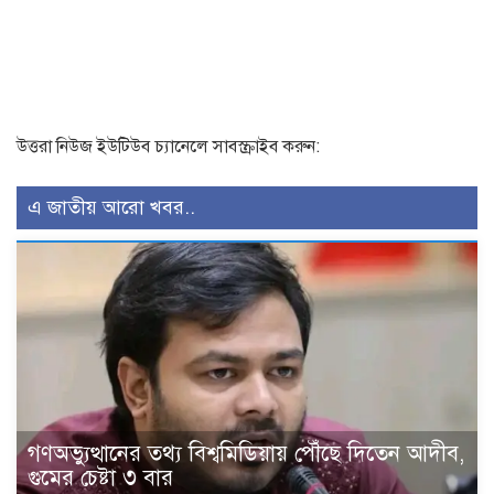
উত্তরা নিউজ ইউটিউব চ্যানেলে সাবস্ক্রাইব করুন:
এ জাতীয় আরো খবর..
গণঅভ্যুত্থানের তথ্য বিশ্বমিডিয়ায় পৌঁছে দিতেন আদীব,
গুমের চেষ্টা ৩ বার