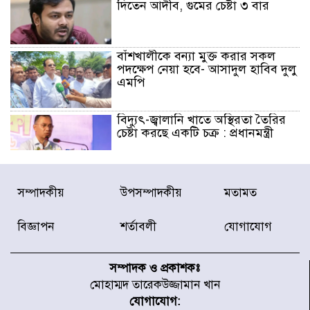
দিতেন আদীব, গুমের চেষ্টা ৩ বার
বাঁশখালীকে বন্যা মুক্ত করার সকল
পদক্ষেপ নেয়া হবে- আসাদুল হাবিব দুলু
এমপি
বিদ্যুৎ-জ্বালানি খাতে অস্থিরতা তৈরির
চেষ্টা করছে একটি চক্র : প্রধানমন্ত্রী
টাইফুন ‘ডলফিনের’ আঘাতে জাপানে
সম্পাদকীয়
উপসম্পাদকীয়
মতামত
৫ আহত, চীনে বন্দর বন্ধ
বিজ্ঞাপন
শর্তাবলী
যোগাযোগ
চিকিৎসা খাতে জিডিপির ৫ শতাংশ
বরাদ্দের ঘোষণা স্থানীয় সরকার মন্ত্রীর
সম্পাদক ও প্রকাশকঃ
মোহাম্মদ তারেকউজ্জামান খান
যোগাযোগ: