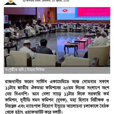
আপডেট টাইম: সোমবার, ২৮ জুলাই, ২০২৫
সংগৃহীত ছবি | উত্তরা নিউজ
রাজধানীর ফরেন সার্ভিস একাডেমিতে আজ সোমবার সকাল
১১টায় জাতীয় ঐকমত্য কমিশনের ২০তম দিনের সংলাপে অংশ
নেয় বিএনপি। তবে বেলা সাড়ে ১১টার দিকে সরকারি কর্ম
কমিশন, দুর্নীতি দমন কমিশন (দুদক), মহা হিসাব নিরীক্ষক ও
নিয়ন্ত্রক এবং ন্যায়পাল নিয়োগ ইস্যুতে আলোচনা চলাকালে বৈঠক
থেকে হঠাৎ ওয়াকআউট করে দলটি।