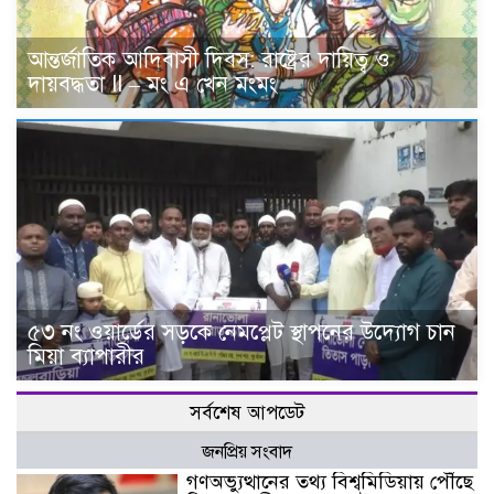
আন্তর্জাতিক আদিবাসী দিবস: রাষ্ট্রের দায়িত্ব ও
দায়বদ্ধতা II – মং এ খেন মংমং
৫৩ নং ওয়ার্ডের সড়কে নেমপ্লেট স্থাপনের উদ্যোগ চান
মিয়া ব্যাপারীর
সর্বশেষ আপডেট
জনপ্রিয় সংবাদ
গণঅভ্যুত্থানের তথ্য বিশ্বমিডিয়ায় পৌঁছে