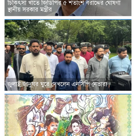
চিকিৎসা খাতে জিডিপির ৫ শতাংশ বরাদ্দের ঘোষণা
স্থানীয় সরকার মন্ত্রীর
জুলাই জাদুঘর ঘুরে দেখলেন এনসিপি নেতারা