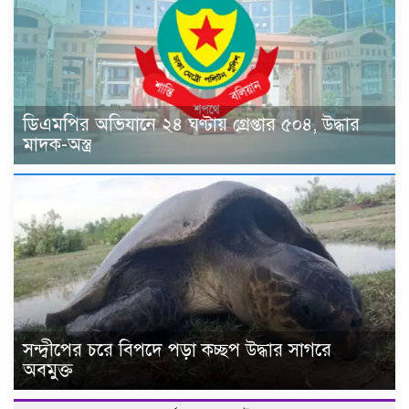
ডিএমপির অভিযানে ২৪ ঘণ্টায় গ্রেপ্তার ৫০৪, উদ্ধার
মাদক-অস্ত্র
সন্দ্বীপের চরে বিপদে পড়া কচ্ছপ উদ্ধার সাগরে
অবমুক্ত