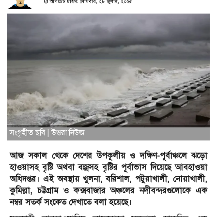
আপডেট টাইম: সোমবার, ২৮ জুলাই, ২০২৫
সংগৃহীত ছবি | উত্তরা নিউজ
আজ সকাল থেকে দেশের উপকূলীয় ও দক্ষিণ-পূর্বাঞ্চলে ঝড়ো
হাওয়াসহ বৃষ্টি অথবা বজ্রসহ বৃষ্টির পূর্বাভাস দিয়েছে আবহাওয়া
অধিদপ্তর। এই অবস্থায় খুলনা, বরিশাল, পটুয়াখালী, নোয়াখালী,
কুমিল্লা, চট্টগ্রাম ও কক্সবাজার অঞ্চলের নদীবন্দরগুলোকে এক
নম্বর সতর্ক সংকেত দেখাতে বলা হয়েছে।