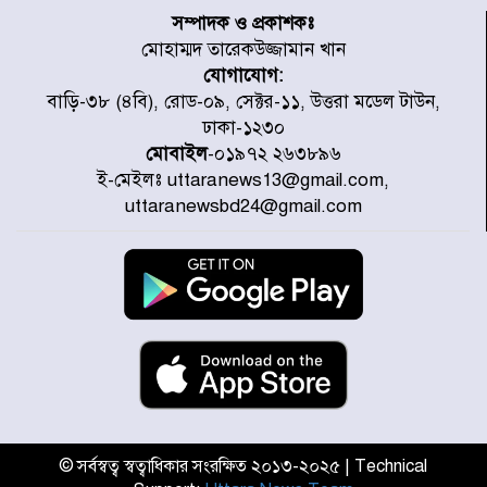
উদ্যোগে উত্তরা ১৩ নং সেক্টর-এ
সম্পাদক ও প্রকাশকঃ
পরিষ্কার-পরিচ্ছন্নতা অভিযান
মোহাম্মদ তারেকউজ্জামান খান
যোগাযোগ:
ডিএমপির অভিযানে ২৪ ঘণ্টায় গ্রেপ্তার
বাড়ি-৩৮ (৪বি), রোড-০৯, সেক্টর-১১, উত্তরা মডেল টাউন,
৫০৪, উদ্ধার মাদক-অস্ত্র
ঢাকা-১২৩০
মোবাইল
-০১৯৭২ ২৬৩৮৯৬
ই-মেইলঃ uttaranews13@gmail.com,
সন্দ্বীপের চরে বিপদে পড়া কচ্ছপ উদ্ধার
uttaranewsbd24@gmail.com
সাগরে অবমুক্ত
মাতারবাড়ী পৌঁছে নির্ধারিত কর্মসূচিতে
যোগ দিয়েছেন প্রধানমন্ত্রী
জাতীয় সাংবাদিক সংস্থার পিরোজপুর
জেলা কমিটি অনুমোদন
© সর্বস্বত্ব স্বত্বাধিকার সংরক্ষিত ২০১৩-২০২৫ | Technical