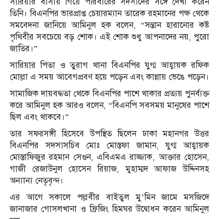
সারিয়ার বাসায় গিয়ে পরিবারের সদস্যদের সঙ্গে দেখা করেন
তিনি। বিএনপির ভারপ্রাপ্ত চেয়ারম্যান তারেক রহমানের পক্ষ থেকে
সমবেদনা জানিয়ে আমিনুল হক বলেন, “সন্তান হারানোর কষ্ট
পৃথিবীর সবচেয়ে বড় শোক। এই শোক শুধু আপনাদের নয়, পুরো
জাতির।”
সারিয়ার পিতা ও তুরাগ থানা বিএনপির যুগ্ম আহ্বায়ক রফিক
মোল্লা এ সময় আবেগপ্রবণ হয়ে পড়েন এবং কান্নায় ভেঙে পড়েন।
সামাজিক দায়বদ্ধতা থেকে বিএনপির পাশে থাকার প্রত্যয় পুনর্ব্যক্ত
করে আমিনুল হক আরও বলেন, “বিএনপি সবসময় মানুষের পাশে
ছিল এবং থাকবে।”
তার সফরসঙ্গী হিসেবে উপস্থিত ছিলেন ঢাকা মহানগর উত্তর
বিএনপির সদস্যসচিব মোঃ মোস্তফা জামান, যুগ্ম আহ্বায়ক
মোস্তাফিজুর রহমান সেগুন, এবিএমএ রাজ্জাক, আক্তার হোসেন,
গাজী রেজাউনুল হোসেন রিয়াজ, মুহাম্মদ আফাজ উদ্দিনসহ
অন্যান্য নেতৃবৃন্দ।
এর আগে সকালে পল্লবীর বাইতুল মু’মিন জামে মসজিদে
জানাজার গোসলখানা ও ফ্রিজিং হিমঘর উদ্বোধন করেন আমিনুল