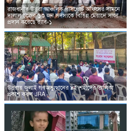
রাজধানীর উত্তরা আঞ্চলিক পাসপোর্ট অফিসের সামনে
দালাল চক্রের ১৩ জন সদস্যকে বিভিন্ন মেয়াদে সাজা
প্রদান করেছে র‌্যাব-১
উত্তরায় জুলাই গণঅভ্যুত্থানের ৯২ শহীদের তালিকা
প্রকাশ করল JRA