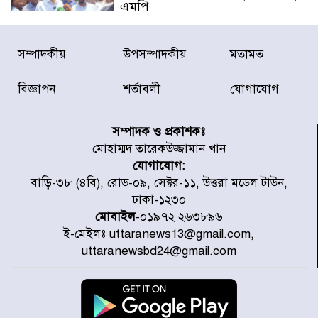
এমপি
বিদ্যুৎ-জ্বালানি খাতে অস্থিরতা তৈরির
সম্পাদকীয়
উপসম্পাদকীয়
মতামত
চেষ্টা করছে একটি চক্র : প্রধানমন্ত্রী
বিজ্ঞাপন
শর্তাবলী
যোগাযোগ
টাইফুন ‘ডলফিনের’ আঘাতে জাপানে
৫ আহত, চীনে বন্দর বন্ধ
সম্পাদক ও প্রকাশকঃ
মোহাম্মদ তারেকউজ্জামান খান
যোগাযোগ:
চিকিৎসা খাতে জিডিপির ৫ শতাংশ
বাড়ি-৩৮ (৪বি), রোড-০৯, সেক্টর-১১, উত্তরা মডেল টাউন,
বরাদ্দের ঘোষণা স্থানীয় সরকার মন্ত্রীর
ঢাকা-১২৩০
মোবাইল
-০১৯৭২ ২৬৩৮৯৬
ই-মেইলঃ uttaranews13@gmail.com,
জুলাই জাদুঘর ঘুরে দেখলেন এনসিপি
uttaranewsbd24@gmail.com
নেতারা
যুক্তরাষ্ট্রে দাবানল নেভাতে গিয়ে