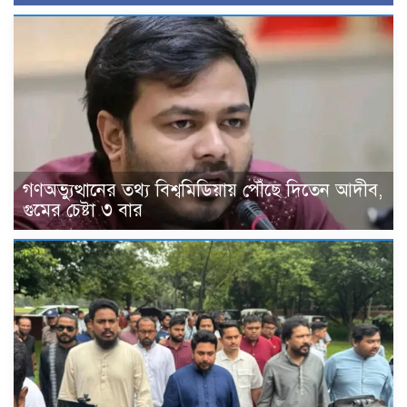
গণঅভ্যুত্থানের তথ্য বিশ্বমিডিয়ায় পৌঁছে দিতেন আদীব,
গুমের চেষ্টা ৩ বার