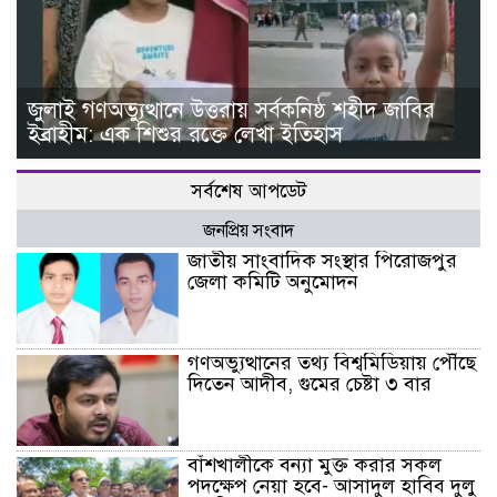
জুলাই গণঅভ্যুত্থানে উত্তরায় সর্বকনিষ্ঠ শহীদ জাবির
ইব্রাহীম: এক শিশুর রক্তে লেখা ইতিহাস
সর্বশেষ আপডেট
জনপ্রিয় সংবাদ
জাতীয় সাংবাদিক সংস্থার পিরোজপুর
জেলা কমিটি অনুমোদন
গণঅভ্যুত্থানের তথ্য বিশ্বমিডিয়ায় পৌঁছে
দিতেন আদীব, গুমের চেষ্টা ৩ বার
বাঁশখালীকে বন্যা মুক্ত করার সকল
পদক্ষেপ নেয়া হবে- আসাদুল হাবিব দুলু