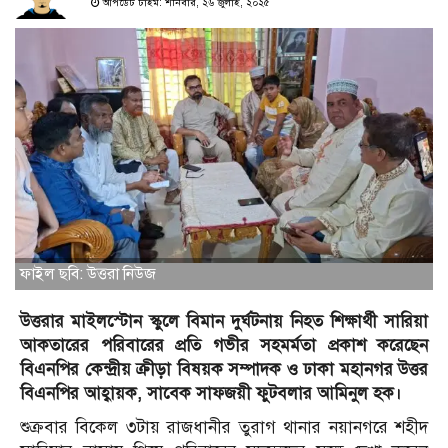
আপডেট টাইম: শনিবার, ২৬ জুলাই, ২০২৫
ফাইল ছবি: উত্তরা নিউজ
উত্তরার মাইলস্টোন স্কুলে বিমান দুর্ঘটনায় নিহত শিক্ষার্থী সারিয়া
আকতারের পরিবারের প্রতি গভীর সহমর্মতা প্রকাশ করেছেন
বিএনপির কেন্দ্রীয় ক্রীড়া বিষয়ক সম্পাদক ও ঢাকা মহানগর উত্তর
বিএনপির আহ্বায়ক, সাবেক সাফজয়ী ফুটবলার আমিনুল হক।
শুক্রবার বিকেল ৩টায় রাজধানীর তুরাগ থানার নয়ানগরে শহীদ