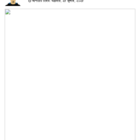
আপডেট টাইম: শুক্রবার, ২৫ জুলাই, ২০২৫