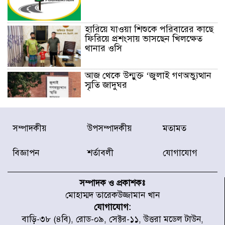
হারিয়ে যাওয়া শিশুকে পরিবারের কাছে
ফিরিয়ে প্রশংসায় ভাসছেন খিলক্ষেত
থানার ওসি
আজ থেকে উন্মুক্ত ‘জুলাই গণঅভ্যুত্থান
স্মৃতি জাদুঘর
রাজধানীর উত্তরা আঞ্চলিক পাসপোর্ট
সম্পাদকীয়
উপসম্পাদকীয়
মতামত
অফিসের সামনে দালাল চক্রের ১৩ জন
সদস্যকে বিভিন্ন মেয়াদে সাজা প্রদান
করেছে র‌্যাব-১
বিজ্ঞাপন
শর্তাবলী
যোগাযোগ
হরমুজ প্রণালি নিয়ে ওমানের সঙ্গে চুক্তি
চূড়ান্ত পর্যায়ে : ইরান
সম্পাদক ও প্রকাশকঃ
মোহাম্মদ তারেকউজ্জামান খান
যোগাযোগ:
প্রত্যেক অপরাধীর বিচার এ দেশেই
বাড়ি-৩৮ (৪বি), রোড-০৯, সেক্টর-১১, উত্তরা মডেল টাউন,
হবে, সে যত শক্তিশালীই হোক না কেন,