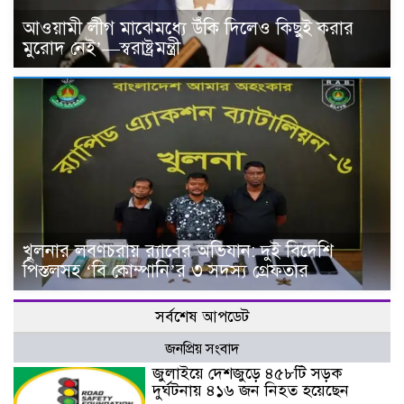
আওয়ামী লীগ মাঝেমধ্যে উঁকি দিলেও কিছুই করার
মুরোদ নেই’—স্বরাষ্ট্রমন্ত্রী
খুলনার লবণচরায় র‍্যাবের অভিযান: দুই বিদেশি
পিস্তলসহ ‘বি কোম্পানি’র ৩ সদস্য গ্রেফতার
সর্বশেষ আপডেট
জনপ্রিয় সংবাদ
জুলাইয়ে দেশজুড়ে ৪৫৮টি সড়ক
দুর্ঘটনায় ৪১৬ জন নিহত হয়েছেন