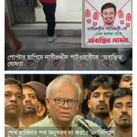
পোস্টার ছাপিয়ে নাসীরুদ্দীন পাটওয়ারীকে ‘অবাঞ্ছিত’
ঘোষণা
শেখ হাসিনার পথ অনুসরণ না করতে এনসিপিকে