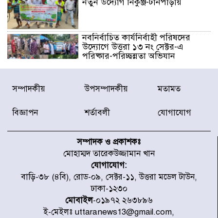
নতুন উদ্যোগ নিকুঞ্জ-টানপাড়ায়
নবনির্বাচিত কার্যনির্বাহী পরিষদের
উদ্যোগে উত্তরা ১৩ নং সেক্টর-এ
পরিষ্কার-পরিচ্ছন্নতা অভিযান
ডিএমপির অভিযানে ২৪ ঘণ্টায় গ্রেপ্তার
সম্পাদকীয়
উপসম্পাদকীয়
মতামত
৫০৪, উদ্ধার মাদক-অস্ত্র
বিজ্ঞাপন
শর্তাবলী
যোগাযোগ
সন্দ্বীপের চরে বিপদে পড়া কচ্ছপ উদ্ধার
সাগরে অবমুক্ত
সম্পাদক ও প্রকাশকঃ
মোহাম্মদ তারেকউজ্জামান খান
যোগাযোগ:
মাতারবাড়ী পৌঁছে নির্ধারিত কর্মসূচিতে
বাড়ি-৩৮ (৪বি), রোড-০৯, সেক্টর-১১, উত্তরা মডেল টাউন,
যোগ দিয়েছেন প্রধানমন্ত্রী
ঢাকা-১২৩০
মোবাইল
-০১৯৭২ ২৬৩৮৯৬
ই-মেইলঃ uttaranews13@gmail.com,
জাতীয় সাংবাদিক সংস্থার পিরোজপুর