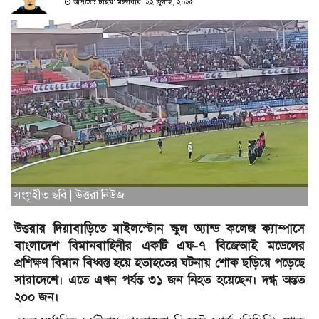
আপডেট টাইম: মঙ্গলবার, ২২ জুলাই, ২০২৫
সংগৃহীত ছবি | উত্তরা নিউজ
উত্তরার দিয়াবাড়িতে মাইলস্টোন স্কুল অ্যান্ড কলেজ ক্যাম্পাসে
বাংলাদেশ বিমানবাহিনীর একটি এফ-৭ বিজেআই মডেলের
প্রশিক্ষণ বিমান বিধ্বস্ত হয়ে হতাহতের ঘটনায় শোক ছড়িয়ে পড়েছে
সারাদেশে। এতে এখন পর্যন্ত ৩১ জন নিহত হয়েছেন। দগ্ধ অন্তত
২০০ জন।