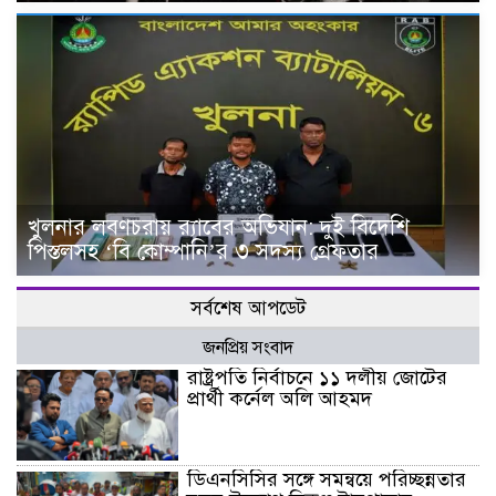
খুলনার লবণচরায় র‍্যাবের অভিযান: দুই বিদেশি
পিস্তলসহ ‘বি কোম্পানি’র ৩ সদস্য গ্রেফতার
সর্বশেষ আপডেট
জনপ্রিয় সংবাদ
রাষ্ট্রপতি নির্বাচনে ১১ দলীয় জোটের
প্রার্থী কর্নেল অলি আহমদ
ডিএনসিসির সঙ্গে সমন্বয়ে পরিচ্ছন্নতার