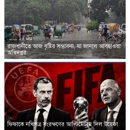
রাজধানীতে আজ বৃষ্টির সম্ভাবনা, যা জানাল আবহাওয়া
অধিদপ্তর
ফিফাকে নথিপত্র সংরক্ষণের আল্টিমেটাম দিল উয়েফা