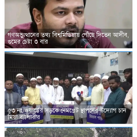
গণঅভ্যুত্থানের তথ্য বিশ্বমিডিয়ায় পৌঁছে দিতেন আদীব,
গুমের চেষ্টা ৩ বার
৫৩ নং ওয়ার্ডের সড়কে নেমপ্লেট স্থাপনের উদ্যোগ চান
মিয়া ব্যাপারীর