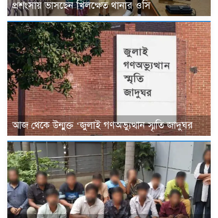
প্রশংসায় ভাসছেন খিলক্ষেত থানার ওসি
আজ থেকে উন্মুক্ত ‘জুলাই গণঅভ্যুত্থান স্মৃতি জাদুঘর