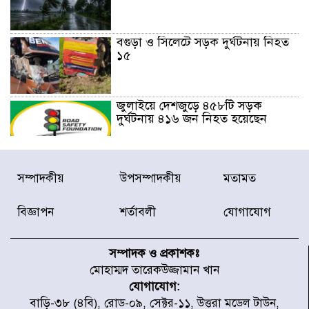
বগুড়া ও সিলেটে সড়ক দুর্ঘটনায় নিহত
১৫
জুলাইয়ে দেশজুড়ে ৪৫৮টি সড়ক
দুর্ঘটনায় ৪১৬ জন নিহত হয়েছেন
হারিয়ে যাওয়া শিশুকে পরিবারের কাছে
সম্পাদকীয়
উপসম্পাদকীয়
মতামত
ফিরিয়ে প্রশংসায় ভাসছেন খিলক্ষেত
থানার ওসি
বিজ্ঞাপন
শর্তাবলী
যোগাযোগ
আজ থেকে উন্মুক্ত ‘জুলাই গণঅভ্যুত্থান
স্মৃতি জাদুঘর
সম্পাদক ও প্রকাশকঃ
মোহাম্মদ তারেকউজ্জামান খান
যোগাযোগ:
রাজধানীর উত্তরা আঞ্চলিক পাসপোর্ট
বাড়ি-৩৮ (৪বি), রোড-০৯, সেক্টর-১১, উত্তরা মডেল টাউন,