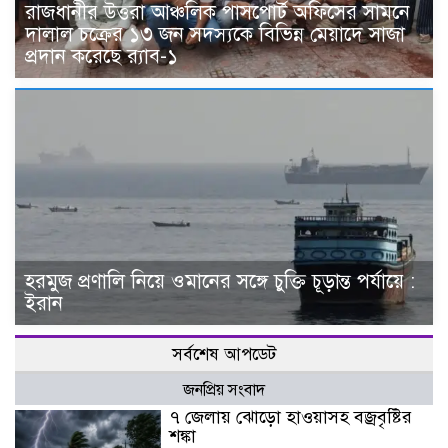
রাজধানীর উত্তরা আঞ্চলিক পাসপোর্ট অফিসের সামনে
দালাল চক্রের ১৩ জন সদস্যকে বিভিন্ন মেয়াদে সাজা
প্রদান করেছে র‌্যাব-১
হরমুজ প্রণালি নিয়ে ওমানের সঙ্গে চুক্তি চূড়ান্ত পর্যায়ে :
ইরান
সর্বশেষ আপডেট
জনপ্রিয় সংবাদ
৭ জেলায় ঝোড়ো হাওয়াসহ বজ্রবৃষ্টির
শঙ্কা