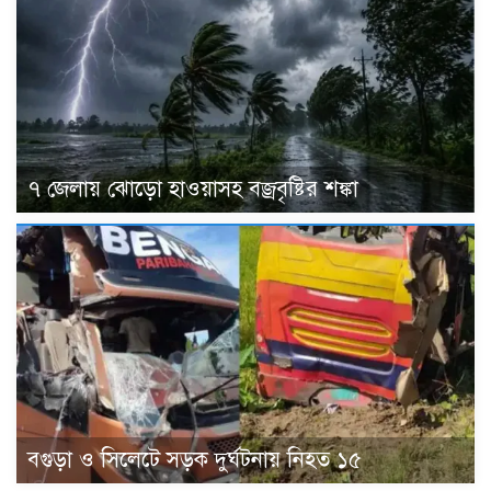
৭ জেলায় ঝোড়ো হাওয়াসহ বজ্রবৃষ্টির শঙ্কা
বগুড়া ও সিলেটে সড়ক দুর্ঘটনায় নিহত ১৫