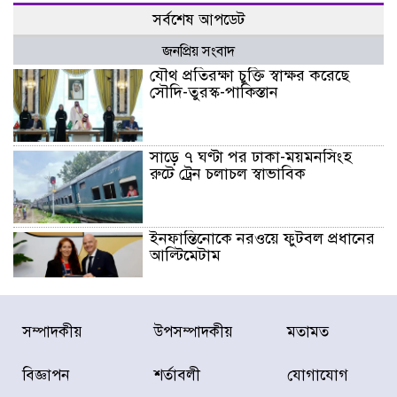
সর্বশেষ আপডেট
জনপ্রিয় সংবাদ
যৌথ প্রতিরক্ষা চুক্তি স্বাক্ষর করেছে
সৌদি-তুরস্ক-পাকিস্তান
সাড়ে ৭ ঘণ্টা পর ঢাকা-ময়মনসিংহ
রুটে ট্রেন চলাচল স্বাভাবিক
ইনফান্তিনোকে নরওয়ে ফুটবল প্রধানের
আল্টিমেটাম
দেশে ভারি বৃষ্টির সতর্কবার্তা, ১০
সম্পাদকীয়
উপসম্পাদকীয়
মতামত
জেলায় বন্যার পূর্বাভাস
বিজ্ঞাপন
শর্তাবলী
যোগাযোগ