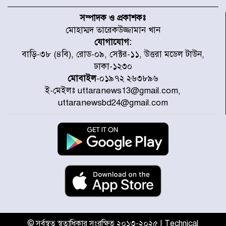
৫৩ নং ওয়ার্ডের সড়কে নেমপ্লেট
স্থাপনের উদ্যোগ চান মিয়া ব্যাপারীর
সম্পাদক ও প্রকাশকঃ
মোহাম্মদ তারেকউজ্জামান খান
যোগাযোগ:
৭ জেলায় ঝোড়ো হাওয়াসহ বজ্রবৃষ্টির
বাড়ি-৩৮ (৪বি), রোড-০৯, সেক্টর-১১, উত্তরা মডেল টাউন,
শঙ্কা
ঢাকা-১২৩০
মোবাইল
-০১৯৭২ ২৬৩৮৯৬
ই-মেইলঃ uttaranews13@gmail.com,
বগুড়া ও সিলেটে সড়ক দুর্ঘটনায় নিহত
uttaranewsbd24@gmail.com
১৫
জুলাইয়ে দেশজুড়ে ৪৫৮টি সড়ক
দুর্ঘটনায় ৪১৬ জন নিহত হয়েছেন
হারিয়ে যাওয়া শিশুকে পরিবারের কাছে
ফিরিয়ে প্রশংসায় ভাসছেন খিলক্ষেত
থানার ওসি
© সর্বস্বত্ব স্বত্বাধিকার সংরক্ষিত ২০১৩-২০২৫ | Technical