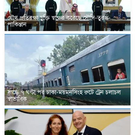
যৌথ প্রতিরক্ষা চুক্তি স্বাক্ষর করেছে সৌদি-তুরস্ক-
পাকিস্তান
সাড়ে ৭ ঘণ্টা পর ঢাকা-ময়মনসিংহ রুটে ট্রেন চলাচল
স্বাভাবিক