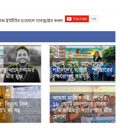
িউজ ইউটিউব চ্যানেলে সাবস্ক্রাইব করুন:
জুলাই-আগষ্ট আন্দোলনে
ভ্যুত্থানের অমর
শহীদদের স্মরণে : স্পীকারের
দ মীর মুগ্ধ
বৃক্ষরোপণ কর্মসূচি
আমরা মালিক নই, দেশের
’ বিদ্যুৎ বিল,
১৮ কোটি জনগণের সেবক:
ছে না বহু
ভূমি প্রতিমন্ত্রী ব্যারিস্টার মীর
হেলাল