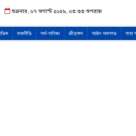
শুক্রবার, ০৭ অগাস্ট ২০২৬, ০৩:৩৩ অপরাহ্ন
জাতিক
রাজনীতি
অর্থ-বাণিজ্য
ক্রীড়াঙ্গন
আইন-আদালত
সারা 