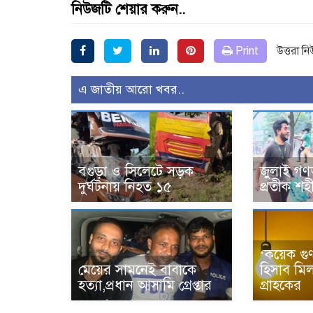
নিউজটি শেয়ার করুন..
Print
উত্তরা ন
এ জাতীয় আরো খবর..
বগুড়া ও সিলেটে সড়ক
জুলাই গণঅ
দুর্ঘটনায় নিহত ১৫
প্রতীক শহী
‘কয়েক গুণ
মেয়ের সামনেই বাবাকে
হিসাব মিল
হত্যা,প্রধান আসামি গ্রেপ্তার
গ্রাহকের