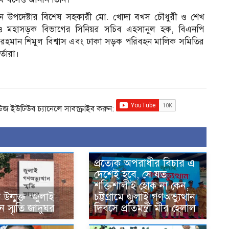
্রধান উপদেষ্টার বিশেষ সহকারী মো. খোদা বখস চৌধুরী ও শেখ
ও মহাসড়ক বিভাগের সিনিয়র সচিব এহসানুল হক, বিএনপি
রহমান শিমুল বিশ্বাস এবং ঢাকা সড়ক পরিবহন মালিক সমিতির
্তারা।
িউজ ইউটিউব চ্যানেলে সাবস্ক্রাইব করুন:
প্রত্যেক অপরাধীর বিচার এ
দেশেই হবে, সে যত
শক্তিশালীই হোক না কেন,
ন্মুক্ত ‘জুলাই
চট্টগ্রামে জুলাই গণঅভ্যুত্থান
ান স্মৃতি জাদুঘর
দিবসে প্রতিমন্ত্রী মীর হেলাল