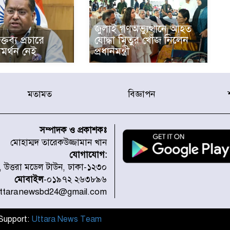
জুলাই গণঅভ্যুত্থানে আহত
্তব্য প্রচারে
যোদ্ধা মিতুর খোঁজ নিলেন
মর্থন নেই
প্রধানমন্ত্রী
মতামত
বিজ্ঞাপন
সম্পাদক ও প্রকাশকঃ
মোহাম্মদ তারেকউজ্জামান খান
যোগাযোগ:
১, উত্তরা মডেল টাউন, ঢাকা-১২৩০
মোবাইল
-০১৯৭২ ২৬৩৮৯৬
uttaranewsbd24@gmail.com
l Support:
Uttara News Team