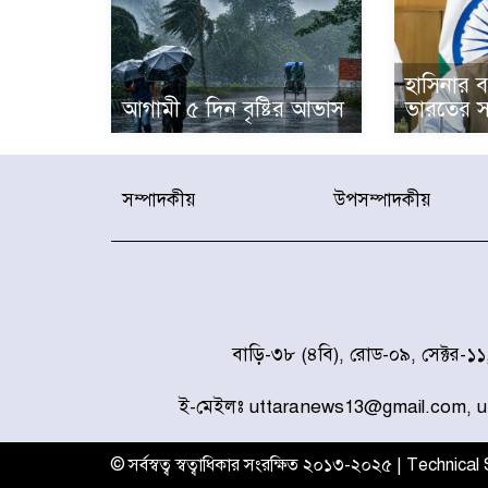
হাসিনার বক
আগামী ৫ দিন বৃষ্টির আভাস
ভারতের স
সম্পাদকীয়
উপসম্পাদকীয়
বাড়ি-৩৮ (৪বি), রোড-০৯, সেক্টর-১
ই-মেইলঃ uttaranews13@gmail.com, 
© সর্বস্বত্ব স্বত্বাধিকার সংরক্ষিত ২০১৩-২০২৫ | Technica