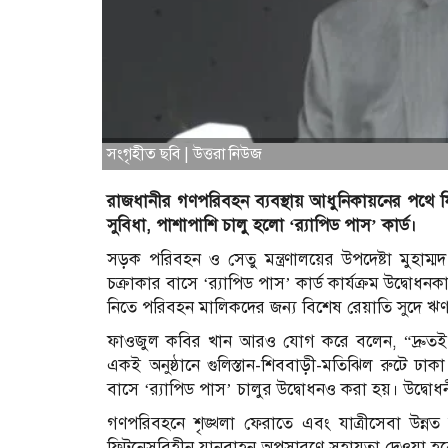
সংগৃহীত ছবি | উত্তরা নিউজ
রাজধানীর গণপরিবহন ব্যবস্থায় আধুনিকায়নের পথে ফ
সুবিধা, পাশাপাশি চালু হলো ‘র‍্যাপিড পাস’ কার্ড।
সড়ক পরিবহন ও সেতু মন্ত্রণালয়ের উপদেষ্টা মুহা
চক্রাকার বাসে ‘র‍্যাপিড পাস’ কার্ড কার্যক্রম উদ
নিতে পরিবহন মালিকদের জন্য বিশেষ রেয়াতি সুদে ঋণ ও
ফাওজুল কবির খান আরও যোগ করে বলেন, “দ্রুতই স
একই অনুষ্ঠানে গুলিস্তান-শিববাড়ী-মতিঝিল রুটে ঢ
বাসে ‘র‍্যাপিড পাস’ চালুর উদ্বোধনও করা হয়। উদ্বোধ
গণপরিবহনে শৃঙ্খলা ফেরাতে এবং যাত্রীসেবা উন্ন
ফিটনেসবিহীন যানবাহন অপসারণে সহায়তা দেওয়া হব