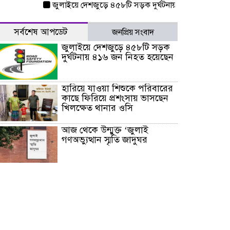
জুলাইয়ে দেশজুড়ে ৪৫৮টি সড়ক দুর্ঘটনায় ৪১৬ জন নিহত হয়েছে
সর্বশেষ আপডেট
জনপ্রিয় সংবাদ
জুলাইয়ে দেশজুড়ে ৪৫৮টি সড়ক
দুর্ঘটনায় ৪১৬ জন নিহত হয়েছেন
হারিয়ে যাওয়া শিশুকে পরিবারের
কাছে ফিরিয়ে প্রশংসায় ভাসছেন
খিলক্ষেত থানার ওসি
আজ থেকে উন্মুক্ত ‘জুলাই
গণঅভ্যুত্থান স্মৃতি জাদুঘর
রাজধানীর উত্তরা আঞ্চলিক
পাসপোর্ট অফিসের সামনে দালাল
চক্রের ১৩ জন সদস্যকে বিভিন্ন
মেয়াদে সাজা প্রদান করেছে
‌্যাব-১
হরমুজ প্রণালি নিয়ে ওমানের সঙ্গে