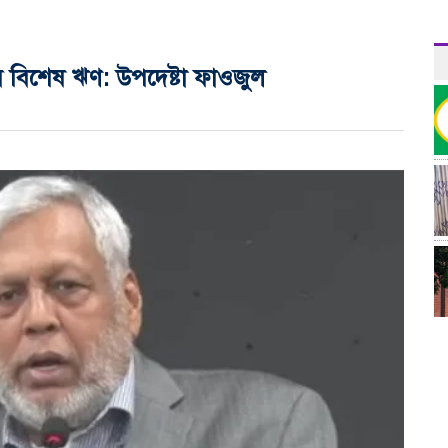
 বিশেষ ঋণ: উপদেষ্টা ফাওজুল
র