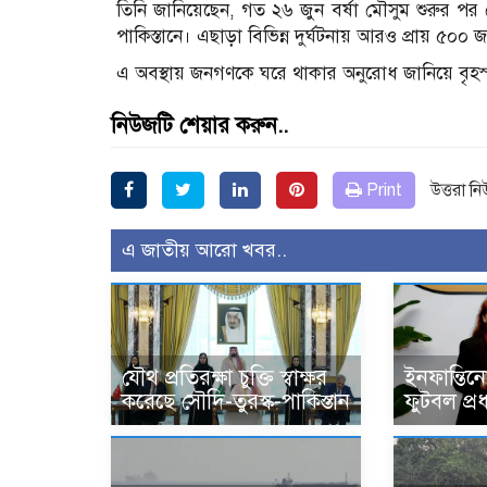
তিনি জানিয়েছেন, গত ২৬ জুন বর্ষা মৌসুম শুরুর পর 
পাকিস্তানে। এছাড়া বিভিন্ন দুর্ঘটনায় আরও প্রায় ৫০
এ অবস্থায় জনগণকে ঘরে থাকার অনুরোধ জানিয়ে বৃহস
নিউজটি শেয়ার করুন..
Print
উত্তরা ন
এ জাতীয় আরো খবর..
যৌথ প্রতিরক্ষা চুক্তি স্বাক্ষর
ইনফান্তিন
করেছে সৌদি-তুরস্ক-পাকিস্তান
ফুটবল প্র