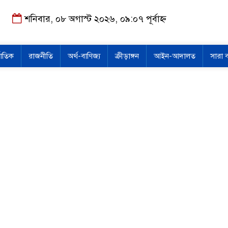
শনিবার, ০৮ অগাস্ট ২০২৬, ০৯:০৭ পূর্বাহ্ন
জাতিক
রাজনীতি
অর্থ-বাণিজ্য
ক্রীড়াঙ্গন
আইন-আদালত
সারা 