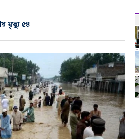
য় মৃত্যু ৫৪