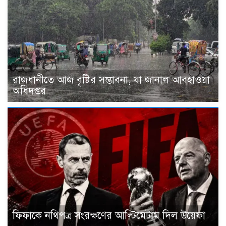
রাজধানীতে আজ বৃষ্টির সম্ভাবনা, যা জানাল আবহাওয়া
অধিদপ্তর
ফিফাকে নথিপত্র সংরক্ষণের আল্টিমেটাম দিল উয়েফা