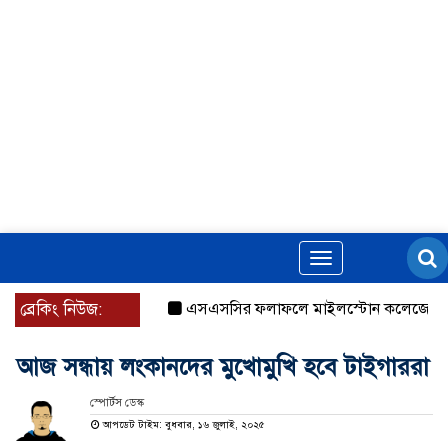
Toggle
navigation
ব্রেকিং নিউজ:
এসএসসির ফলাফলে মাইলস্টোন কলেজের প্রশংসন
আজ সন্ধায় লংকানদের মুখোমুখি হবে টাইগাররা
স্পোর্টস ডেস্ক
আপডেট টাইম: বুধবার, ১৬ জুলাই, ২০২৫