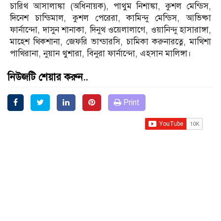
চারিথ আসালাঙ্কা (অধিনায়ক), পাথুম নিশাঙ্কা, কুশল মেন্ডিস,
দিনেশ চান্ডিমাল, কুশল পেরেরা, কামিন্দু মেন্ডিস, আভিষ্কা
ফার্নান্দো, দাসুন শানাকা, দিনুথ ওয়েলালাগে, ওয়ানিন্দু হাসারাঙ্গা,
মাহেশ থিকশানা, জেফরি ভান্ডারসি, চামিকা করুনারত্নে, মাথিশা
পাথিরানা, নুয়ান থুশারা, বিনুরা ফার্নান্দো, এহসান মালিঙ্গা।
নিউজটি শেয়ার করুন..
Print