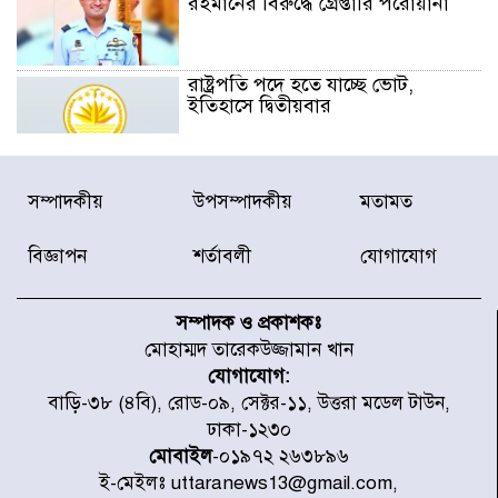
রহমানের বিরুদ্ধে গ্রেপ্তারি পরোয়ানা
রাষ্ট্রপতি পদে হতে যাচ্ছে ভোট,
ইতিহাসে দ্বিতীয়বার
রাষ্ট্রপতি নির্বাচনে ১১ দলীয় জোটের
সম্পাদকীয়
উপসম্পাদকীয়
মতামত
প্রার্থী কর্নেল অলি আহমদ
বিজ্ঞাপন
শর্তাবলী
যোগাযোগ
ডিএনসিসির সঙ্গে সমন্বয়ে পরিচ্ছন্নতার
নতুন উদ্যোগ নিকুঞ্জ-টানপাড়ায়
সম্পাদক ও প্রকাশকঃ
মোহাম্মদ তারেকউজ্জামান খান
যোগাযোগ:
নবনির্বাচিত কার্যনির্বাহী পরিষদের
বাড়ি-৩৮ (৪বি), রোড-০৯, সেক্টর-১১, উত্তরা মডেল টাউন,
উদ্যোগে উত্তরা ১৩ নং সেক্টর-এ
ঢাকা-১২৩০
পরিষ্কার-পরিচ্ছন্নতা অভিযান
মোবাইল
-০১৯৭২ ২৬৩৮৯৬
ই-মেইলঃ uttaranews13@gmail.com,
ডিএমপির অভিযানে ২৪ ঘণ্টায় গ্রেপ্তার