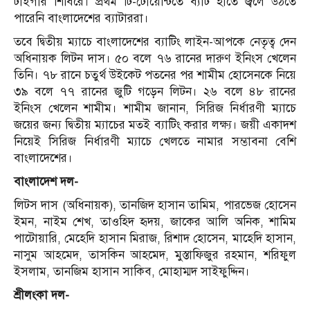
টাইগার শিবিরে। প্রথম টি-টোয়েন্টিতে ব্যাট হাতে জ্বলে উঠতে
পারেনি বাংলাদেশের ব্যাটাররা।
তবে দ্বিতীয় ম্যাচে বাংলাদেশের ব্যাটিং লাইন-আপকে নেতৃত্ব দেন
অধিনায়ক লিটন দাস। ৫০ বলে ৭৬ রানের দারুণ ইনিংস খেলেন
তিনি। ৭৮ রানে চতুর্থ উইকেট পতনের পর শামীম হোসেনকে নিয়ে
৩৯ বলে ৭৭ রানের জুটি গড়েন লিটন। ২৬ বলে ৪৮ রানের
ইনিংস খেলেন শামীম। শামীম জানান, সিরিজ নির্ধারণী ম্যাচে
জয়ের জন্য দ্বিতীয় ম্যাচের মতই ব্যাটিং করার লক্ষ্য। জয়ী একাদশ
নিয়েই সিরিজ নির্ধারণী ম্যাচে খেলতে নামার সম্ভাবনা বেশি
বাংলাদেশের।
বাংলাদেশ দল-
লিটস দাস (অধিনায়ক), তানজিদ হাসান তামিম, পারভেজ হোসেন
ইমন, নাইম শেখ, তাওহিদ হৃদয়, জাকের আলি অনিক, শামিম
পাটোয়ারি, মেহেদি হাসান মিরাজ, রিশাদ হোসেন, মাহেদি হাসান,
নাসুম আহমেদ, তাসকিন আহমেদ, মুস্তাফিজুর রহমান, শরিফুল
ইসলাম, তানজিম হাসান সাকিব, মোহাম্মদ সাইফুদ্দিন।
শ্রীলংকা দল-