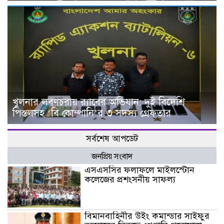
খুলনার লবণচরায় র‍্যাবের অভিযান: দুই বিদেশি
পিস্তলসহ ‘বি কোম্পানি’র ৩ সদস্য গ্রেফতার
সর্বশেষ আপডেট
জনপ্রিয় সংবাদ
এসএসসির ফলাফলে মাইলস্টোন
কলেজের প্রশংসনীয় সাফল্য
বিমানবাহিনীর উইং কমান্ডার সাইফুর