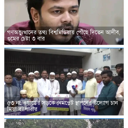
গণঅভ্যুত্থানের তথ্য বিশ্বমিডিয়ায় পৌঁছে দিতেন আদীব,
গুমের চেষ্টা ৩ বার
৫৩ নং ওয়ার্ডের সড়কে নেমপ্লেট স্থাপনের উদ্যোগ চান
মিয়া ব্যাপারীর