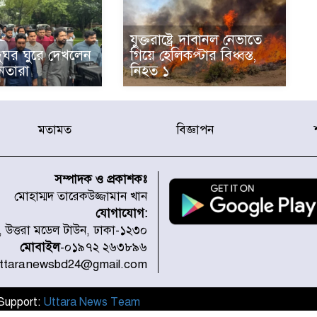
যুক্তরাষ্ট্রে দাবানল নেভাতে
দুঘর ঘুরে দেখলেন
গিয়ে হেলিকপ্টার বিধ্বস্ত,
েতারা
নিহত ১
মতামত
বিজ্ঞাপন
সম্পাদক ও প্রকাশকঃ
মোহাম্মদ তারেকউজ্জামান খান
যোগাযোগ:
১, উত্তরা মডেল টাউন, ঢাকা-১২৩০
মোবাইল
-০১৯৭২ ২৬৩৮৯৬
uttaranewsbd24@gmail.com
l Support:
Uttara News Team