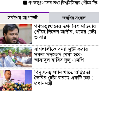
গণঅভ্যুত্থানের তথ্য বিশ্বমিডিয়ায় পৌঁছে দিতেন আদীব, গুমের চেষ্টা
সর্বশেষ আপডেট
জনপ্রিয় সংবাদ
গণঅভ্যুত্থানের তথ্য বিশ্বমিডিয়ায়
পৌঁছে দিতেন আদীব, গুমের চেষ্টা
৩ বার
বাঁশখালীকে বন্যা মুক্ত করার
সকল পদক্ষেপ নেয়া হবে-
আসাদুল হাবিব দুলু এমপি
বিদ্যুৎ-জ্বালানি খাতে অস্থিরতা
তৈরির চেষ্টা করছে একটি চক্র :
প্রধানমন্ত্রী
টাইফুন ‘ডলফিনের’ আঘাতে
জাপানে ৫ আহত, চীনে বন্দর বন্ধ
চিকিৎসা খাতে জিডিপির ৫
শতাংশ বরাদ্দের ঘোষণা স্থানীয়