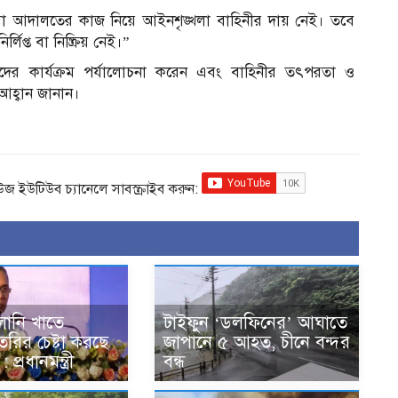
 বা আদালতের কাজ নিয়ে আইনশৃঙ্খলা বাহিনীর দায় নেই। তবে
প্ত বা নিষ্ক্রিয় নেই।”
র্তাদের কার্যক্রম পর্যালোচনা করেন এবং বাহিনীর তৎপরতা ও
আহ্বান জানান।
িউজ ইউটিউব চ্যানেলে সাবস্ক্রাইব করুন:
বালানি খাতে
টাইফুন ‘ডলফিনের’ আঘাতে
তৈরির চেষ্টা করছে
জাপানে ৫ আহত, চীনে বন্দর
 প্রধানমন্ত্রী
বন্ধ