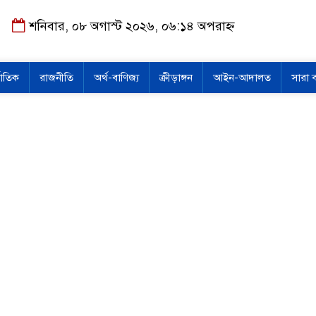
শনিবার, ০৮ অগাস্ট ২০২৬, ০৬:১৪ অপরাহ্ন
জাতিক
রাজনীতি
অর্থ-বাণিজ্য
ক্রীড়াঙ্গন
আইন-আদালত
সারা 