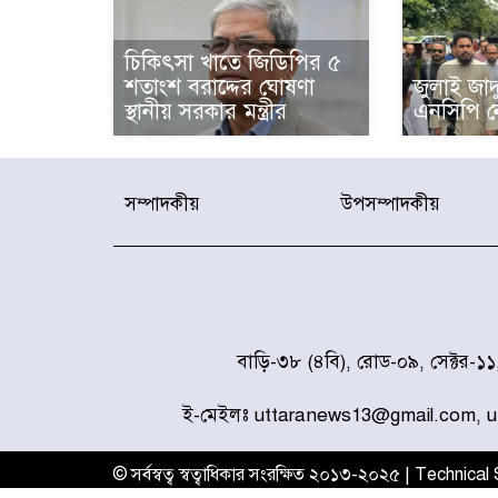
চিকিৎসা খাতে জিডিপির ৫
শতাংশ বরাদ্দের ঘোষণা
জুলাই জা
স্থানীয় সরকার মন্ত্রীর
এনসিপি ন
সম্পাদকীয়
উপসম্পাদকীয়
বাড়ি-৩৮ (৪বি), রোড-০৯, সেক্টর-১
ই-মেইলঃ uttaranews13@gmail.com, 
© সর্বস্বত্ব স্বত্বাধিকার সংরক্ষিত ২০১৩-২০২৫ | Technica