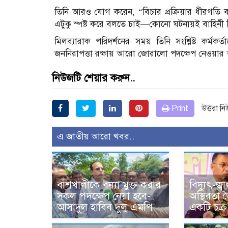
তিনি আরও যোগ করেন, “বিচার প্রক্রিয়ার ধীরগতি
এটুকু স্পষ্ট করে বলতে চাই—কোনো ঘটনায়ই বাহিনী নির্লি
মিলব্যারাক পরিদর্শনের সময় তিনি সংশ্লিষ্ট কর্মক
জননিরাপত্তা রক্ষায় আরো জোরালো পদক্ষেপ নেওয়ার 
নিউজটি শেয়ার করুন..
Print
উত্তরা ন
এ জাতীয় আরো খবর..
বাঁশখালীকে বন্যা মুক্ত করার
বিদ্যুৎ-জ্
সকল পদক্ষেপ নেয়া হবে-
অস্থিরতা 
আসাদুল হাবিব দুলু এমপি
একটি চক্র :