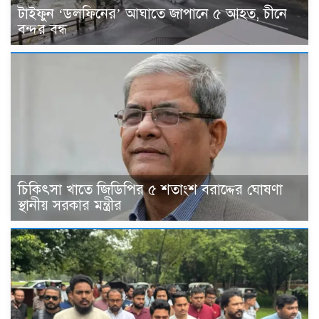
টাইফুন ‘ডলফিনের’ আঘাতে জাপানে ৫ আহত, চীনে
বন্দর বন্ধ
চিকিৎসা খাতে জিডিপির ৫ শতাংশ বরাদ্দের ঘোষণা
স্থানীয় সরকার মন্ত্রীর