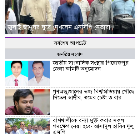
জুলাই জাদুঘর ঘুরে দেখলেন এনসিপি নেতারা
সর্বশেষ আপডেট
জনপ্রিয় সংবাদ
জাতীয় সাংবাদিক সংস্থার পিরোজপুর
জেলা কমিটি অনুমোদন
গণঅভ্যুত্থানের তথ্য বিশ্বমিডিয়ায় পৌঁছে
দিতেন আদীব, গুমের চেষ্টা ৩ বার
বাঁশখালীকে বন্যা মুক্ত করার সকল
পদক্ষেপ নেয়া হবে- আসাদুল হাবিব দুলু
এমপি