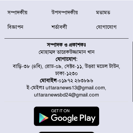
বিদ্যুৎ-জ্বালানি খাতে অস্থিরতা তৈরির
সম্পাদকীয়
উপসম্পাদকীয়
মতামত
চেষ্টা করছে একটি চক্র : প্রধানমন্ত্রী
বিজ্ঞাপন
শর্তাবলী
যোগাযোগ
টাইফুন ‘ডলফিনের’ আঘাতে জাপানে
৫ আহত, চীনে বন্দর বন্ধ
সম্পাদক ও প্রকাশকঃ
মোহাম্মদ তারেকউজ্জামান খান
যোগাযোগ:
চিকিৎসা খাতে জিডিপির ৫ শতাংশ
বাড়ি-৩৮ (৪বি), রোড-০৯, সেক্টর-১১, উত্তরা মডেল টাউন,
বরাদ্দের ঘোষণা স্থানীয় সরকার মন্ত্রীর
ঢাকা-১২৩০
মোবাইল
-০১৯৭২ ২৬৩৮৯৬
ই-মেইলঃ uttaranews13@gmail.com,
জুলাই জাদুঘর ঘুরে দেখলেন এনসিপি
uttaranewsbd24@gmail.com
নেতারা
যুক্তরাষ্ট্রে দাবানল নেভাতে গিয়ে
হেলিকপ্টার বিধ্বস্ত, নিহত ১