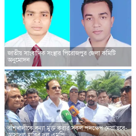
জাতীয় সাংবাদিক সংস্থার পিরোজপুর জেলা কমিটি
অনুমোদন
বাঁশখালীকে বন্যা মুক্ত করার সকল পদক্ষেপ নেয়া হবে-
আসাদুল হাবিব দুলু এমপি