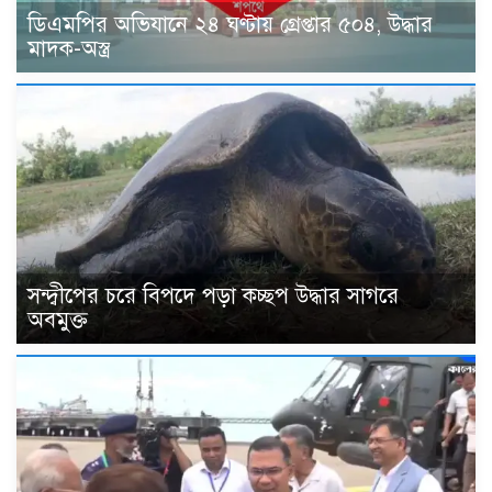
ডিএমপির অভিযানে ২৪ ঘণ্টায় গ্রেপ্তার ৫০৪, উদ্ধার
মাদক-অস্ত্র
সন্দ্বীপের চরে বিপদে পড়া কচ্ছপ উদ্ধার সাগরে
অবমুক্ত