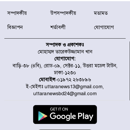
নবনির্বাচিত কার্যনির্বাহী পরিষদের
সম্পাদকীয়
উপসম্পাদকীয়
মতামত
উদ্যোগে উত্তরা ১৩ নং সেক্টর-এ
পরিষ্কার-পরিচ্ছন্নতা অভিযান
বিজ্ঞাপন
শর্তাবলী
যোগাযোগ
ডিএমপির অভিযানে ২৪ ঘণ্টায় গ্রেপ্তার
৫০৪, উদ্ধার মাদক-অস্ত্র
সম্পাদক ও প্রকাশকঃ
মোহাম্মদ তারেকউজ্জামান খান
যোগাযোগ:
সন্দ্বীপের চরে বিপদে পড়া কচ্ছপ উদ্ধার
বাড়ি-৩৮ (৪বি), রোড-০৯, সেক্টর-১১, উত্তরা মডেল টাউন,
সাগরে অবমুক্ত
ঢাকা-১২৩০
মোবাইল
-০১৯৭২ ২৬৩৮৯৬
ই-মেইলঃ uttaranews13@gmail.com,
মাতারবাড়ী পৌঁছে নির্ধারিত কর্মসূচিতে
uttaranewsbd24@gmail.com
যোগ দিয়েছেন প্রধানমন্ত্রী
জাতীয় সাংবাদিক সংস্থার পিরোজপুর
জেলা কমিটি অনুমোদন