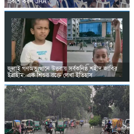
প্রকাশ করল JRA
জুলাই গণঅভ্যুত্থানে উত্তরায় সর্বকনিষ্ঠ শহীদ জাবির
ইব্রাহীম: এক শিশুর রক্তে লেখা ইতিহাস