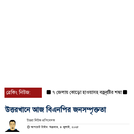
ব্রেকিং নিউজ:
৭ জেলায় ঝোড়ো হাওয়াসহ বজ্রবৃষ্টির শঙ্কা
বগুড়া ও স
উত্তরখানে আজ বিএনপির জনসম্পৃক্ততা
উত্তরা নিউজ প্রতিবেদক
আপডেট টাইম: শুক্রবার, ৪ জুলাই, ২০২৫