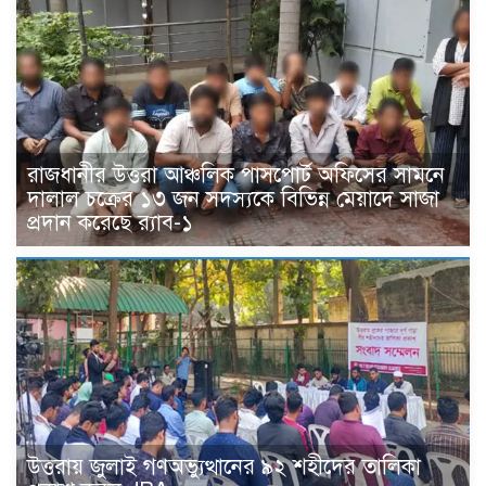
রাজধানীর উত্তরা আঞ্চলিক পাসপোর্ট অফিসের সামনে
দালাল চক্রের ১৩ জন সদস্যকে বিভিন্ন মেয়াদে সাজা
প্রদান করেছে র‌্যাব-১
উত্তরায় জুলাই গণঅভ্যুত্থানের ৯২ শহীদের তালিকা