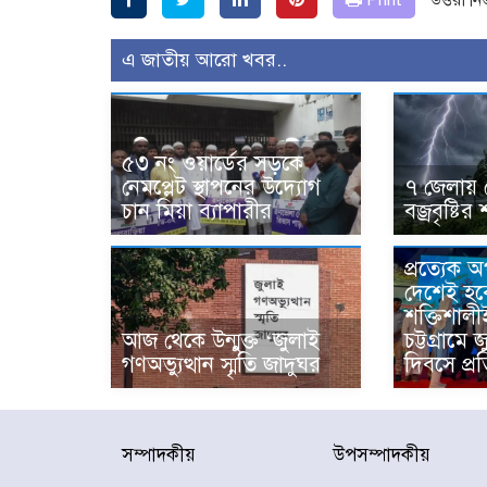
এ জাতীয় আরো খবর..
৫৩ নং ওয়ার্ডের সড়কে
নেমপ্লেট স্থাপনের উদ্যোগ
৭ জেলায় 
চান মিয়া ব্যাপারীর
বজ্রবৃষ্টির 
প্রত্যেক 
দেশেই হব
শক্তিশালী
আজ থেকে উন্মুক্ত ‘জুলাই
চট্টগ্রামে 
গণঅভ্যুত্থান স্মৃতি জাদুঘর
দিবসে প্রত
সম্পাদকীয়
উপসম্পাদকীয়