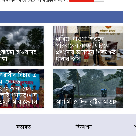
হারিয়ে যাওয়া শিশুকে
পরিবারের কাছে ফিরিয়ে
ঝোড়ো হাওয়াসহ
প্রশংসায় ভাসছেন খিলক্ষেত
শঙ্কা
থানার ওসি
অপরাধীর বিচার এ
ে, সে যত
ই হোক না কেন,
জুলাই গণঅভ্যুত্থান
িমন্ত্রী মীর হেলাল
আগামী ৫ দিন বৃষ্টির আভাস
মতামত
বিজ্ঞাপন