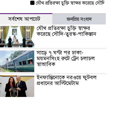
যৌথ প্রতিরক্ষা চুক্তি স্বাক্ষর করেছে সৌদি-তুরস্ক-পাকিস্তান
সাড়ে
সর্বশেষ আপডেট
জনপ্রিয় সংবাদ
যৌথ প্রতিরক্ষা চুক্তি স্বাক্ষর
করেছে সৌদি-তুরস্ক-পাকিস্তান
সাড়ে ৭ ঘণ্টা পর ঢাকা-
ময়মনসিংহ রুটে ট্রেন চলাচল
স্বাভাবিক
ইনফান্তিনোকে নরওয়ে ফুটবল
প্রধানের আল্টিমেটাম
দেশে ভারি বৃষ্টির সতর্কবার্তা, ১০
জেলায় বন্যার পূর্বাভাস
৫৩ নং ওয়ার্ডের সড়কে নেমপ্লেট
স্থাপনের উদ্যোগ চান মিয়া