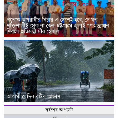
প্রত্যেক অপরাধীর বিচার এ দেশেই হবে, সে যত
শক্তিশালীই হোক না কেন, চট্টগ্রামে জুলাই গণঅভ্যুত্থান
দিবসে প্রতিমন্ত্রী মীর হেলাল
আগামী ৫ দিন বৃষ্টির আভাস
সর্বশেষ আপডেট