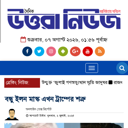
শুক্রবার, ০৭ অগাস্ট ২০২৬, ০১:৫৬ পূর্বাহ্ন
Toggle
navigation
 ওসি
ব্রেকিং নিউজ:
আজ থেকে উন্মুক্ত ‘জুলাই গণঅভ্যুত্থান স্মৃতি জাদুঘর
রাজধানীর উত্ত
বন্ধু ইলন মাস্ক এখন ট্রাম্পের শত্রু
অনলাইন ডেক্স রির্পোট
আপডেট টাইম: বুধবার, ২ জুলাই, ২০২৫