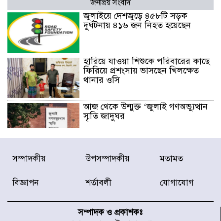
জনপ্রিয় সংবাদ
জুলাইয়ে দেশজুড়ে ৪৫৮টি সড়ক
দুর্ঘটনায় ৪১৬ জন নিহত হয়েছেন
হারিয়ে যাওয়া শিশুকে পরিবারের কাছে
ফিরিয়ে প্রশংসায় ভাসছেন খিলক্ষেত
থানার ওসি
আজ থেকে উন্মুক্ত ‘জুলাই গণঅভ্যুত্থান
স্মৃতি জাদুঘর
রাজধানীর উত্তরা আঞ্চলিক পাসপোর্ট
সম্পাদকীয়
উপসম্পাদকীয়
মতামত
অফিসের সামনে দালাল চক্রের ১৩ জন
সদস্যকে বিভিন্ন মেয়াদে সাজা প্রদান
করেছে র‌্যাব-১
বিজ্ঞাপন
শর্তাবলী
যোগাযোগ
হরমুজ প্রণালি নিয়ে ওমানের সঙ্গে চুক্তি
চূড়ান্ত পর্যায়ে : ইরান
সম্পাদক ও প্রকাশকঃ