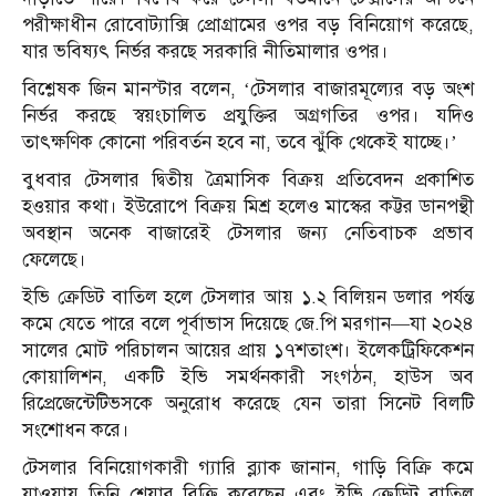
পরীক্ষাধীন রোবোট্যাক্সি প্রোগ্রামের ওপর বড় বিনিয়োগ করেছে,
যার ভবিষ্যৎ নির্ভর করছে সরকারি নীতিমালার ওপর।
বিশ্লেষক জিন মানস্টার বলেন, ‘টেসলার বাজারমূল্যের বড় অংশ
নির্ভর করছে স্বয়ংচালিত প্রযুক্তির অগ্রগতির ওপর। যদিও
তাৎক্ষণিক কোনো পরিবর্তন হবে না, তবে ঝুঁকি থেকেই যাচ্ছে।’
বুধবার টেসলার দ্বিতীয় ত্রৈমাসিক বিক্রয় প্রতিবেদন প্রকাশিত
হওয়ার কথা। ইউরোপে বিক্রয় মিশ্র হলেও মাস্কের কট্টর ডানপন্থী
অবস্থান অনেক বাজারেই টেসলার জন্য নেতিবাচক প্রভাব
ফেলেছে।
ইভি ক্রেডিট বাতিল হলে টেসলার আয় ১.২ বিলিয়ন ডলার পর্যন্ত
কমে যেতে পারে বলে পূর্বাভাস দিয়েছে জে.পি মরগান—যা ২০২৪
সালের মোট পরিচালন আয়ের প্রায় ১৭শতাংশ। ইলেকট্রিফিকেশন
কোয়ালিশন, একটি ইভি সমর্থনকারী সংগঠন, হাউস অব
রিপ্রেজেন্টেটিভসকে অনুরোধ করেছে যেন তারা সিনেট বিলটি
সংশোধন করে।
টেসলার বিনিয়োগকারী গ্যারি ব্ল্যাক জানান, গাড়ি বিক্রি কমে
যাওয়ায় তিনি শেয়ার বিক্রি করেছেন এবং ইভি ক্রেডিট বাতিল