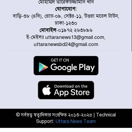
মোহাম্মদ তারেকউজ্জামান খান
যোগাযোগ:
প্রত্যেক অপরাধীর বিচার এ দেশেই
বাড়ি-৩৮ (৪বি), রোড-০৯, সেক্টর-১১, উত্তরা মডেল টাউন,
হবে, সে যত শক্তিশালীই হোক না কেন,
ঢাকা-১২৩০
চট্টগ্রামে জুলাই গণঅভ্যুত্থান দিবসে
প্রতিমন্ত্রী মীর হেলাল
মোবাইল
-০১৯৭২ ২৬৩৮৯৬
ই-মেইলঃ uttaranews13@gmail.com,
আগামী ৫ দিন বৃষ্টির আভাস
uttaranewsbd24@gmail.com
হাসিনার বক্তব্য প্রচারে ভারতের সমর্থন
নেই
জুলাই গণঅভ্যুত্থানে আহত যোদ্ধা
মিতুর খোঁজ নিলেন প্রধানমন্ত্রী
© সর্বস্বত্ব স্বত্বাধিকার সংরক্ষিত ২০১৩-২০২৫ | Technical
Support:
Uttara News Team
উত্তরায় জুলাই গণঅভ্যুত্থানের ৯২
শহীদের তালিকা প্রকাশ করল JRA