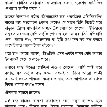
বাজেট ঘাটতির সমালোচনার জবাবে বলেন, ‘দেশের অর্থনীতির
দেখভাল আমিই করব।’
মাস্কের উদ্যোগে গঠিত ‘ডিপার্টমেন্ট অফ গভর্নমেন্ট এফিসিয়েন্সি’
নামের ব্যয় সংকোচন প্রকল্প থেকেও মে মাসে তিনি নিজেই সরে
দাঁড়ান। ট্রাম্প সামাজিক মাধ্যম ট্রুথ সোশালে লেখেন, ‘ইতিহাসে
সম্ভবত সবচেয়ে বেশি ভর্তুকি পেয়েছে ইলন মাস্ক।’ তিনি হুঁশিয়ারি
দেন, ‘রকেট লঞ্চ, স্যাটেলাইট বা ইভি উৎপাদন সব বন্ধ করলে
আমেরিকার অনেক টাকা বাঁচবে।’
পরে ট্রাম্প আরো বলেন, ‘ডিওজিই এমন একটা দানব যেটা আবার
ইলনকেই খেয়ে ফেলতে পারে।’
জবাবে মাস্ক নিজের প্ল্যাটফর্ম এক্স-এ লেখেন, ‘আমি স্পষ্ট করে
বলছি, সব ভর্তুকি বন্ধ করুন, এখনই।’ তিনি আরো পাল্টা
আক্রমণ করতে পারতেন বলেও জানান, তবে আপাতত তা থেকে
বিরত থাকার কথাও বলেন।
টেসলার সামনে চ্যালেঞ্জ
এই দ্বন্দ্ব মাস্কের ব্যবসা সাম্রাজ্যের জন্য নতুন চ্যালেঞ্জ হয়ে
দাঁড়াতে পারে। বিশেষ করে টেসলা বর্তমানে টেক্সাসের অস্টিনে