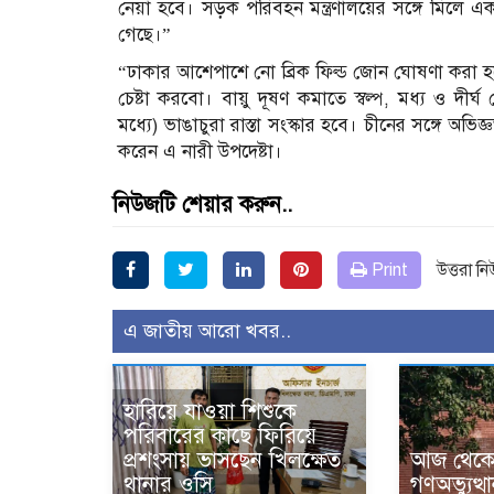
নেয়া হবে। সড়ক পরিবহন মন্ত্রণালয়ের সঙ্গে মিলে
গেছে।”
“ঢাকার আশেপাশে নো ব্রিক ফিল্ড জোন ঘোষণা করা হবে
চেষ্টা করবো। বায়ু দূষণ কমাতে স্বল্প, মধ্য ও দী
মধ্যে) ভাঙাচুরা রাস্তা সংস্কার হবে। চীনের সঙ্গে 
করেন এ নারী উপদেষ্টা।
নিউজটি শেয়ার করুন..
Print
উত্তরা ন
এ জাতীয় আরো খবর..
হারিয়ে যাওয়া শিশুকে
পরিবারের কাছে ফিরিয়ে
প্রশংসায় ভাসছেন খিলক্ষেত
আজ থেকে উ
থানার ওসি
গণঅভ্যুত্থ