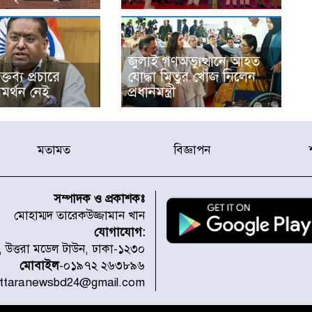
জুলাই গণঅভ্যুত্থানে আহত
্তব্য প্রচারে
যোদ্ধা মিতুর খোঁজ নিলেন
মর্থন নেই
প্রধানমন্ত্রী
মতামত
বিজ্ঞাপন
সম্পাদক ও প্রকাশকঃ
মোহাম্মদ তারেকউজ্জামান খান
যোগাযোগ:
১, উত্তরা মডেল টাউন, ঢাকা-১২৩০
মোবাইল
-০১৯৭২ ২৬৩৮৯৬
uttaranewsbd24@gmail.com