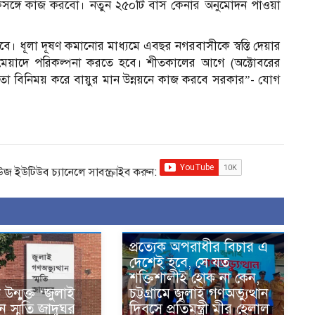
 একসঙ্গে কাজ করবো। নতুন ২৫০টি বাস কেনার অনুমোদন পাওয়া
। ধূলা দূষণ কমানোর মাধ্যমে এবছর নগরবাসীকে স্বস্তি দেয়ার
র্ঘ মেয়াদে পরিকল্পনা করতে হবে। শীতকালের আগে (অক্টোবরের
অভিজ্ঞতা বিনিময় করে বায়ুর মান উন্নয়নে কাজ করবে সরকার”- যোগ
িউজ ইউটিউব চ্যানেলে সাবস্ক্রাইব করুন:
প্রত্যেক অপরাধীর বিচার এ
দেশেই হবে, সে যত
শক্তিশালীই হোক না কেন,
ন্মুক্ত ‘জুলাই
চট্টগ্রামে জুলাই গণঅভ্যুত্থান
ান স্মৃতি জাদুঘর
দিবসে প্রতিমন্ত্রী মীর হেলাল