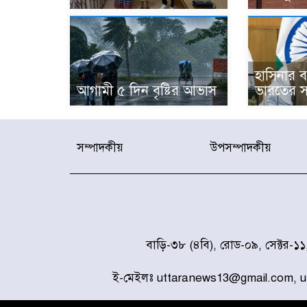
হাসিনার বক
আগামী ৫ দিন বৃষ্টির আভাস
ভারতের স
সম্পাদকীয়
উপসম্পাদকীয়
বাড়ি-৩৮ (৪বি), রোড-০৯, সেক্টর-১
ই-মেইলঃ uttaranews13@gmail.com, 