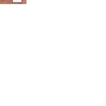
রাজধানীর উত্তরা আঞ্চলিক
পাসপোর্ট অফিসের সামনে দালাল
চক্রের ১৩ জন সদস্যকে বিভিন্ন
মেয়াদে সাজা প্রদান করেছে
‌্যাব-১
হরমুজ প্রণালি নিয়ে ওমানের সঙ্গে
চুক্তি চূড়ান্ত পর্যায়ে : ইরান
প্রত্যেক অপরাধীর বিচার এ
দেশেই হবে, সে যত শক্তিশালীই
হোক না কেন, চট্টগ্রামে জুলাই
গণঅভ্যুত্থান দিবসে প্রতিমন্ত্রী মীর
হেলাল
আগামী ৫ দিন বৃষ্টির আভাস
হাসিনার বক্তব্য প্রচারে ভারতের
সমর্থন নেই