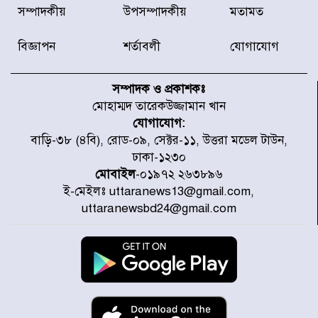
ডিএমপির অভিযানে ২৪ ঘণ্টায় গ্রেপ্তার
সম্পাদকীয়
উপসম্পাদকীয়
মতামত
৫০৪, উদ্ধার মাদক-অস্ত্র
বিজ্ঞাপন
শর্তাবলী
যোগাযোগ
সন্দ্বীপের চরে বিপদে পড়া কচ্ছপ উদ্ধার
সাগরে অবমুক্ত
সম্পাদক ও প্রকাশকঃ
মোহাম্মদ তারেকউজ্জামান খান
যোগাযোগ:
মাতারবাড়ী পৌঁছে নির্ধারিত কর্মসূচিতে
বাড়ি-৩৮ (৪বি), রোড-০৯, সেক্টর-১১, উত্তরা মডেল টাউন,
যোগ দিয়েছেন প্রধানমন্ত্রী
ঢাকা-১২৩০
মোবাইল
-০১৯৭২ ২৬৩৮৯৬
ই-মেইলঃ uttaranews13@gmail.com,
জাতীয় সাংবাদিক সংস্থার পিরোজপুর
uttaranewsbd24@gmail.com
জেলা কমিটি অনুমোদন
গণঅভ্যুত্থানের তথ্য বিশ্বমিডিয়ায় পৌঁছে
দিতেন আদীব, গুমের চেষ্টা ৩ বার