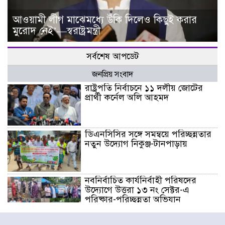
আওয়ামী লীগ মাঝেমধ্যে উঁকি দিলেও কিছুই করার
মুরোদ নেই’—স্বরাষ্ট্রমন্ত্রী
সর্বশেষ আপডেট
জনপ্রিয় সংবাদ
রাষ্ট্রপতি নির্বাচনে ১১ দলীয় জোটের
প্রার্থী কর্নেল অলি আহমদ
ডিএনসিসির সঙ্গে সমন্বয়ে পরিচ্ছন্নতার
নতুন উদ্যোগ নিকুঞ্জ-টানপাড়ায়
নবনির্বাচিত কার্যনির্বাহী পরিষদের
উদ্যোগে উত্তরা ১৩ নং সেক্টর-এ
পরিষ্কার-পরিচ্ছন্নতা অভিযান