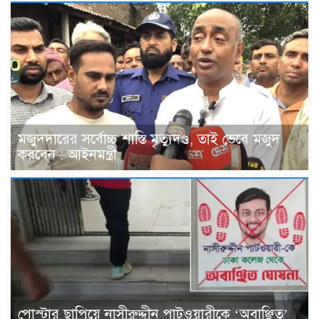
মজুদদারের সর্বোচ্চ শাস্তি মৃত্যুদণ্ড, তাই ভেবে মজুদ
করবেন : আইনমন্ত্রী
পোস্টার ছাপিয়ে নাসীরুদ্দীন পাটওয়ারীকে ‘অবাঞ্ছিত’