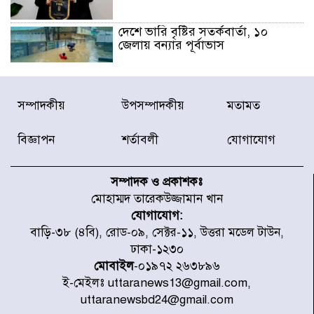
দেশে ভারি বৃষ্টির সতর্কবার্তা, ১০
জেলায় বন্যার পূর্বাভাস
৫৩ নং ওয়ার্ডের সড়কে নেমপ্লেট
সম্পাদকীয়
উপসম্পাদকীয়
মতামত
স্থাপনের উদ্যোগ চান মিয়া ব্যাপারীর
বিজ্ঞাপন
শর্তাবলী
যোগাযোগ
৭ জেলায় ঝোড়ো হাওয়াসহ বজ্রবৃষ্টির
শঙ্কা
সম্পাদক ও প্রকাশকঃ
মোহাম্মদ তারেকউজ্জামান খান
যোগাযোগ:
বগুড়া ও সিলেটে সড়ক দুর্ঘটনায় নিহত
বাড়ি-৩৮ (৪বি), রোড-০৯, সেক্টর-১১, উত্তরা মডেল টাউন,
১৫
ঢাকা-১২৩০
মোবাইল
-০১৯৭২ ২৬৩৮৯৬
ই-মেইলঃ uttaranews13@gmail.com,
জুলাইয়ে দেশজুড়ে ৪৫৮টি সড়ক
uttaranewsbd24@gmail.com
দুর্ঘটনায় ৪১৬ জন নিহত হয়েছেন