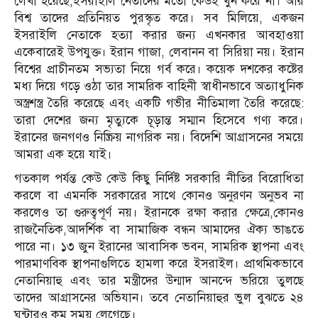
লেখা হয়েছে,ইসরাইলি নেতাদের মতো কেউই খুন করে না। আর
বিশ্ব তাদের প্রতিনিয়ত পুরস্কৃত করে। সব মিলিয়ে, একজন
ইসরাইলি নেতাকে হত্যা করার জন্য এখনকার আবহাওয়া
একেবারেই উপযুক্ত। ইরান গাজা, লেবানন বা সিরিয়া নয়। ইরান
বিশ্বের প্রাচীনতম সভ্যতা নিয়ে গর্ব করে। কয়েক দশকের কষ্টের
মধ্য দিয়ে গড়ে ওঠা তার সামরিক বাহিনী স্বাধীনভাবে অত্যাধুনিক
অস্ত্রশস্ত্র তৈরি করেছে এবং একটি গভীর নীতিমালা তৈরি করেছে:
তারা দেশের জন্য মৃত্যুকে চূড়ান্ত সম্মান হিসেবে গণ্য করে।
ইরানের জনগণও নিষ্ক্রিয় নাগরিক নয়। বিদেশি আগ্রাসনের সময়ে
আমরা এক হয়ে যাই।
গতকাল পর্যন্ত কেউ কেউ কিছু নির্দিষ্ট সরকারি নীতির বিরোধিতা
করলে বা এমনকি সরকারের সাথে কোনও অনুরণন অনুভব না
করলেও তা গুরুত্বপূর্ণ নয়। ইরানকে রক্ষা করার ক্ষেত্রে,কোনও
রাজনৈতিক,আদর্শিক বা সামাজিক বন্ধন আমাদের ঐক্য ভাঙতে
পারে না। ১৩ জুন ইরানের আবাসিক ভবন, সামরিক স্থাপনা এবং
পারমাণবিক স্থাপনাগুলিতে হামলা করে ইসরাইল। প্রাথমিকভাবে
নেতানিয়াহু এবং তার মন্ত্রীদের উন্মাদ আনন্দে ভরিয়ে তুলছে
তাদের আগ্রাসনের অভিযান। তবে নেতানিয়াহুর ভুল বুঝতে ২৪
ঘন্টারও কম সময় লেগেছে।