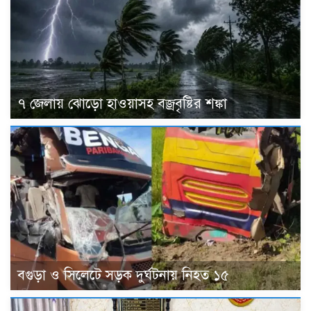
৭ জেলায় ঝোড়ো হাওয়াসহ বজ্রবৃষ্টির শঙ্কা
বগুড়া ও সিলেটে সড়ক দুর্ঘটনায় নিহত ১৫