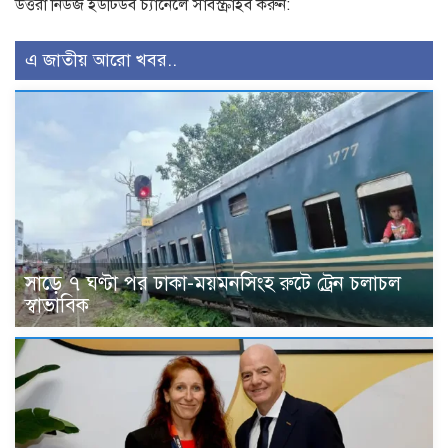
উত্তরা নিউজ ইউটিউব চ্যানেলে সাবস্ক্রাইব করুন:
এ জাতীয় আরো খবর..
সাড়ে ৭ ঘণ্টা পর ঢাকা-ময়মনসিংহ রুটে ট্রেন চলাচল
স্বাভাবিক