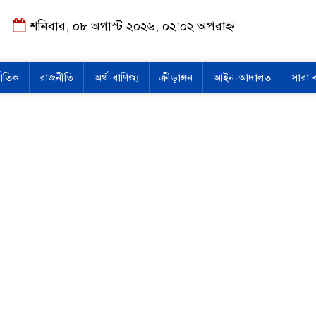
শনিবার, ০৮ অগাস্ট ২০২৬, ০২:০২ অপরাহ্ন
জাতিক
রাজনীতি
অর্থ-বাণিজ্য
ক্রীড়াঙ্গন
আইন-আদালত
সারা 