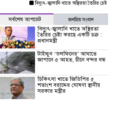
বিদ্যুৎ-জ্বালানি খাতে অস্থিরতা তৈরির চেষ্টা করছে একটি চক্র : প্রধান
সর্বশেষ আপডেট
জনপ্রিয় সংবাদ
বিদ্যুৎ-জ্বালানি খাতে অস্থিরতা
তৈরির চেষ্টা করছে একটি চক্র :
প্রধানমন্ত্রী
টাইফুন ‘ডলফিনের’ আঘাতে
জাপানে ৫ আহত, চীনে বন্দর বন্ধ
চিকিৎসা খাতে জিডিপির ৫
শতাংশ বরাদ্দের ঘোষণা স্থানীয়
সরকার মন্ত্রীর
জুলাই জাদুঘর ঘুরে দেখলেন
এনসিপি নেতারা
যুক্তরাষ্ট্রে দাবানল নেভাতে গিয়ে
হেলিকপ্টার বিধ্বস্ত, নিহত ১