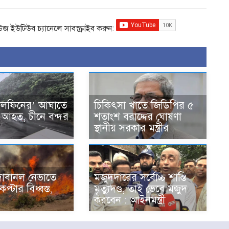
িউজ ইউটিউব চ্যানেলে সাবস্ক্রাইব করুন:
ডলফিনের’ আঘাতে
চিকিৎসা খাতে জিডিপির ৫
 আহত, চীনে বন্দর
শতাংশ বরাদ্দের ঘোষণা
স্থানীয় সরকার মন্ত্রীর
রে দাবানল নেভাতে
মজুদদারের সর্বোচ্চ শাস্তি
প্টার বিধ্বস্ত,
মৃত্যুদণ্ড, তাই ভেবে মজুদ
করবেন : আইনমন্ত্রী