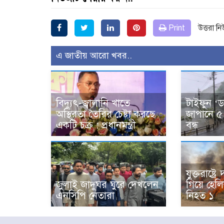
Print
উত্তরা ন
এ জাতীয় আরো খবর..
বিদ্যুৎ-জ্বালানি খাতে
টাইফুন ‘
অস্থিরতা তৈরির চেষ্টা করছে
জাপানে ৫
একটি চক্র : প্রধানমন্ত্রী
বন্ধ
যুক্তরাষ্ট্
জুলাই জাদুঘর ঘুরে দেখলেন
গিয়ে হেলিক
এনসিপি নেতারা
নিহত ১