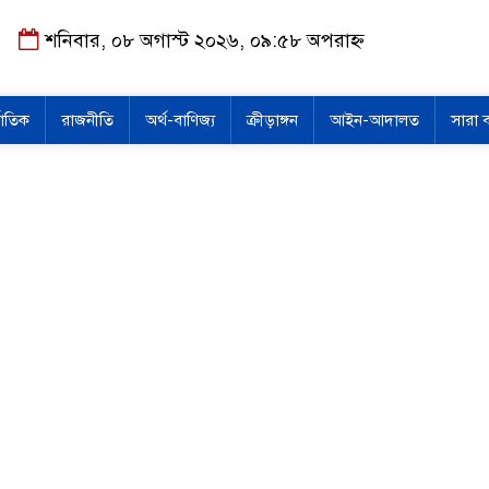
শনিবার, ০৮ অগাস্ট ২০২৬, ০৯:৫৮ অপরাহ্ন
জাতিক
রাজনীতি
অর্থ-বাণিজ্য
ক্রীড়াঙ্গন
আইন-আদালত
সারা 