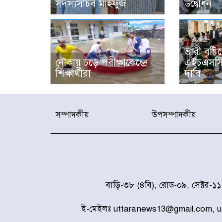
সদস্যসচিব মাহফুজ
উদ্বোধন
ভারী বৃষ্ট
নৌকায় চড়ে পরীক্ষাকেন্দ্রে
এইচএসসি প
শিক্ষার্থীরা
দাবি
সম্পাদকীয়
উপসম্পাদকীয়
বাড়ি-৩৮ (৪বি), রোড-০৯, সেক্টর-১
ই-মেইলঃ uttaranews13@gmail.com, 