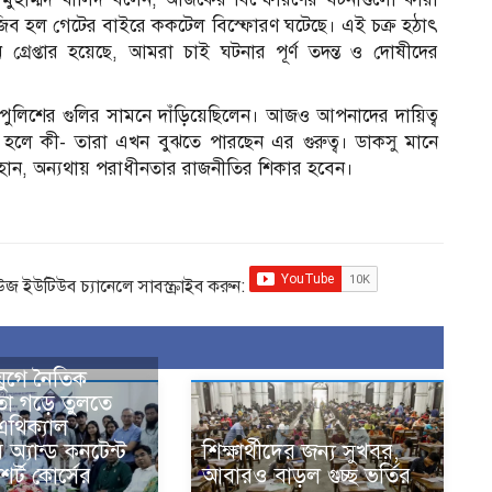
ুজিব হল গেটের বাইরে ককটেল বিস্ফোরণ ঘটেছে। এই চক্র হঠাৎ
রেপ্তার হয়েছে, আমরা চাই ঘটনার পূর্ণ তদন্ত ও দোষীদের
ে পুলিশের গুলির সামনে দাঁড়িয়েছিলেন। আজও আপনাদের দায়িত্ব
 হলে কী- তারা এখন বুঝতে পারছেন এর গুরুত্ব। ডাকসু মানে
র্থী হোন, অন্যথায় পরাধীনতার রাজনীতির শিকার হবেন।
িউজ ইউটিউব চ্যানেলে সাবস্ক্রাইব করুন:
যুগে নৈতিক
তা গড়ে তুলতে
এথিক্যাল
 অ্যান্ড কনটেন্ট
শিক্ষার্থীদের জন্য সুখবর,
শর্ট কোর্সের
আবারও বাড়ল গুচ্ছ ভর্তির