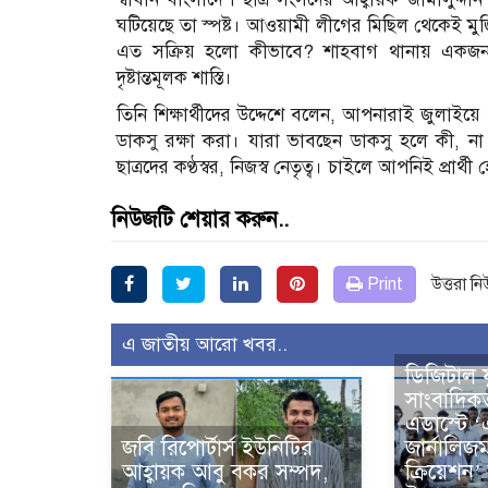
ঘটিয়েছে তা স্পষ্ট। আওয়ামী লীগের মিছিল থেকেই ম
এত সক্রিয় হলো কীভাবে? শাহবাগ থানায় একজন গ্
দৃষ্টান্তমূলক শাস্তি।
তিনি শিক্ষার্থীদের উদ্দেশে বলেন, আপনারাই জুলাইয়
ডাকসু রক্ষা করা। যারা ভাবছেন ডাকসু হলে কী, না
ছাত্রদের কণ্ঠস্বর, নিজস্ব নেতৃত্ব। চাইলে আপনিই প্রা
নিউজটি শেয়ার করুন..
Print
উত্তরা ন
এ জাতীয় আরো খবর..
ডিজিটাল 
সাংবাদিক
এডাস্টে ‘
জবি রিপোর্টার্স ইউনিটির
জার্নালিজম
আহ্বায়ক আবু বকর সম্পদ,
ক্রিয়েশন’ 