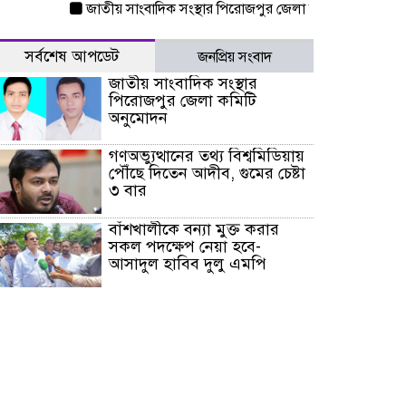
জাতীয় সাংবাদিক সংস্থার পিরোজপুর জেলা কমিটি অনুমোদন
গণঅ
সর্বশেষ আপডেট
জনপ্রিয় সংবাদ
জাতীয় সাংবাদিক সংস্থার
পিরোজপুর জেলা কমিটি
অনুমোদন
গণঅভ্যুত্থানের তথ্য বিশ্বমিডিয়ায়
পৌঁছে দিতেন আদীব, গুমের চেষ্টা
৩ বার
বাঁশখালীকে বন্যা মুক্ত করার
সকল পদক্ষেপ নেয়া হবে-
আসাদুল হাবিব দুলু এমপি
বিদ্যুৎ-জ্বালানি খাতে অস্থিরতা
তৈরির চেষ্টা করছে একটি চক্র :
প্রধানমন্ত্রী
টাইফুন ‘ডলফিনের’ আঘাতে
জাপানে ৫ আহত, চীনে বন্দর বন্ধ