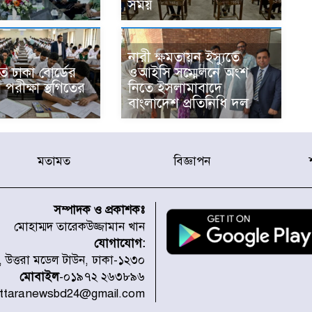
সময়
নারী ক্ষমতায়ন ইস্যুতে
িতে ঢাকা বোর্ডের
ওআইসি সম্মেলনে অংশ
রীক্ষা স্থগিতের
নিতে ইসলামাবাদে
বাংলাদেশ প্রতিনিধি দল
মতামত
বিজ্ঞাপন
সম্পাদক ও প্রকাশকঃ
মোহাম্মদ তারেকউজ্জামান খান
যোগাযোগ:
১, উত্তরা মডেল টাউন, ঢাকা-১২৩০
মোবাইল
-০১৯৭২ ২৬৩৮৯৬
uttaranewsbd24@gmail.com