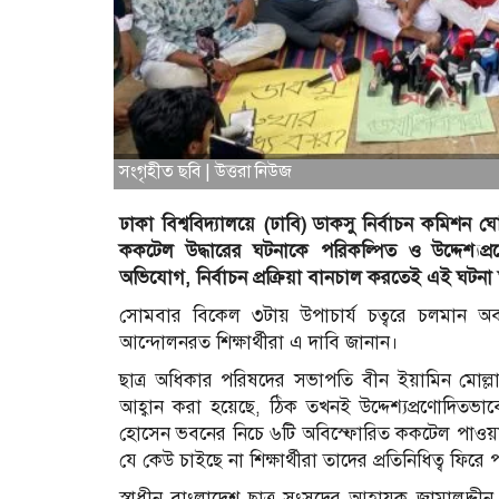
সংগৃহীত ছবি | উত্তরা নিউজ
ঢাকা বিশ্ববিদ্যালয়ে (ঢাবি) ডাকসু নির্বাচন কমিশ
ককটেল উদ্ধারের ঘটনাকে পরিকল্পিত ও উদ্দেশ্যপ্
অভিযোগ, নির্বাচন প্রক্রিয়া বানচাল করতেই এই ঘটনা
সোমবার বিকেল ৩টায় উপাচার্য চত্বরে চলমান অব
আন্দোলনরত শিক্ষার্থীরা এ দাবি জানান।
ছাত্র অধিকার পরিষদের সভাপতি বীন ইয়ামিন মোল্ল
আহ্বান করা হয়েছে, ঠিক তখনই উদ্দেশ্যপ্রণোদিতভ
হোসেন ভবনের নিচে ৬টি অবিস্ফোরিত ককটেল পাওয়া 
যে কেউ চাইছে না শিক্ষার্থীরা তাদের প্রতিনিধিত্ব ফিরে
স্বাধীন বাংলাদেশ ছাত্র সংসদের আহ্বায়ক জামালুদ্